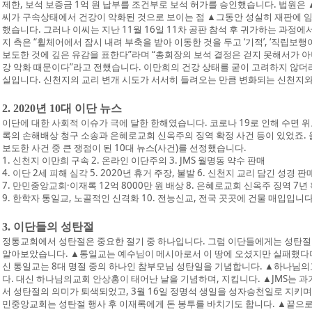
제한, 보석 보증금 1억 원 납부를 조건부로 보석 허가를 승인했습니다. 법원은
씨가 구속상태에서 건강이 악화된 것으로 보이는 점 ▲그동안 성실히 재판에 임
했습니다. 그러나 이씨는 지난 11월 16일 11차 공판 참석 후 귀가하는 과정
지 측은 “휠체어에서 잠시 내려 부축을 받아 이동한 것을 두고 ‘기적’, ‘직립보
보도한 것에 깊은 유감을 표한다”라며 “총회장의 보석 결정은 걷지 못해서가 아
강 악화 때문이다”라고 전했습니다. 이만희의 건강 상태를 굳이 고려하지 않더
실입니다. 신천지의 교리 변개 시도가 서서히 들려오는 만큼 변화되는 신천지와
2. 2020년 10대 이단 뉴스
이단에 대한 사회적 이슈가 극에 달한 한해였습니다. 코로나 19로 인해 수면
록의 손해배상 청구 소송과 은혜로교회 신옥주의 징역 확정 사건 등이 있었죠. 
보도한 사건 중 큰 쟁점이 된 10대 뉴스(사건)를 선정했습니다.
1. 신천지 이만희 구속 2. 온라인 이단주의 3. JMS 월명동 약수 판매
4. 이단 2세 피해 심각 5. 2020년 휴거 주장, 불발 6. 신천지 교리 담긴 성경 판
7. 만민중앙교회·이재록 12억 8000만 원 배상 8. 은혜로교회 신옥주 징역 7년
9. 한학자 통일교, 노골적인 신격화 10. 전능신교, 전국 곳곳에 건물 매입입니다
3. 이단들의 성탄절
정통교회에서 성탄절은 중요한 절기 중 하나입니다. 그럼 이단들에게는 성탄절이
알아보았습니다. ▲통일교는 예수님이 메시아로서 이 땅에 오셨지만 실패했다며
신 통일교는 8대 명절 중의 하나인 참부모님 성탄일을 기념합니다. ▲하나님의
다. 대신 하나님의교회 안상홍이 태어난 날을 기념하며, 지킵니다. ▲JMS는 과
서 성탄절의 의미가 퇴색되었고, 3월 16일 정명석 생일을 성자승천일로 지키며
민중앙교회는 성탄절 행사 후 이재록에게 돈 봉투를 바치기도 합니다. ▲끝으로