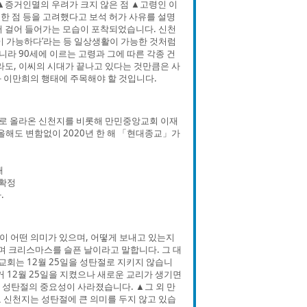
 ▲증거인멸의 우려가 크지 않은 점 ▲고령인 이
한 점 등을 고려했다고 보석 허가 사유를 설명
에서 걸어 들어가는 모습이 포착되었습니다. 신천
행이 가능하다’라는 등 일상생활이 가능한 것처럼
니라 90세에 이르는 고령과 그에 따른 각종 건
라도, 이씨의 시대가 끝나고 있다는 것만큼은 사
 이만희의 행태에 주목해야 할 것입니다.
 위로 올라온 신천지를 비롯해 만민중앙교회 이재
올해도 변함없이 2020년 한 해 「현대종교」가
매
 확정
.
 어떤 의미가 있으며, 어떻게 보내고 있는지
 크리스마스를 슬픈 날이라고 말합니다. 그 대
교회는 12월 25일을 성탄절로 지키지 않습니
거 12월 25일을 지켰으나 새로운 교리가 생기면
 성탄절의 중요성이 사라졌습니다. ▲그 외 만
 신천지는 성탄절에 큰 의미를 두지 않고 있습