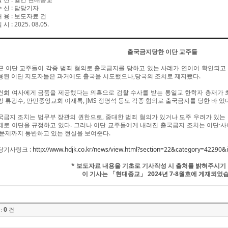
수 신
:
담당기자
내 용
:
보도자료 건
일 시
: 2025. 08.05.
출국금지당한 이단 교주들
근 이단 교주들이 각종 범죄 혐의로 출국금지를 당하고 있는 사례가 연이어 확인되고 있
용된 이단 지도자들은 과거에도 출국을 시도했으나,당국의 조치로 제지됐다.
건희 여사에게 금품을 제공했다는 의혹으로 검찰 수사를 받는 통일교 한학자 총재가 최
방 류광수, 만민중앙교회 이재록, JMS 정명석 등도 각종 혐의로 출국금지를 당한 바 있다
국금지 조치는 법무부 장관의 권한으로, 중대한 범죄 혐의가 있거나 도주 우려가 있는
제로 이단을 규정하고 있다. 그러나 이단 교주들에게 내려진 출국금지 조치는 이단·사
 문제까지 동반하고 있는 현실을 보여준다.
당기사링크 :
http://www.hdjk.co.kr/news/view.html?section=22&category=4229
* 보도자료 내용을 기초로 기사작성 시 출처를 밝혀주시기
이 기사는 「현대종교」 2024년 7-8월호에 게재되었
0
:
건