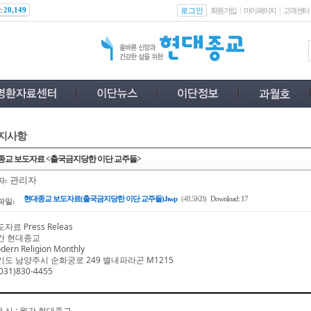
스
로그인
20,149
회원가입
마이페이지
고객센터
지사항
종교 보도자료 <출국금지당한 이단 교주들>
관리자
자:
현대종교 보도자료(출국금지당한 이단 교주들).hwp
(48.5KB)
Download: 17
파일:
자료 Press Releas
간 현대종교
dern Religion Monthly
기도 남양주시 순화궁로
249
별내파라곤
M1215
031)830-4455
발 신
:
월간 현대종교