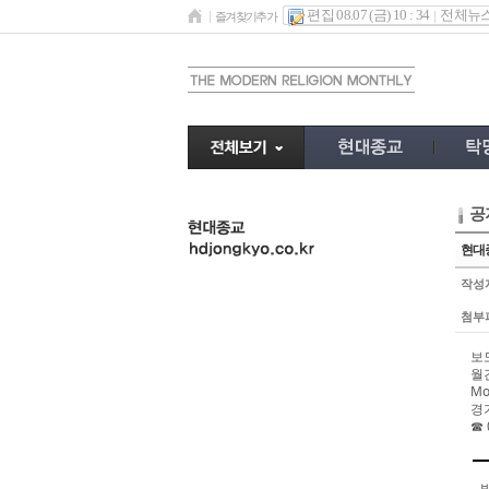
편집 08.07 (금) 10 : 34
전체뉴
즐겨찾기추가
공
undefined
현대
작성
첨부
보도
월
Mo
경
☎