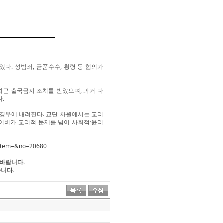
다. 성범죄, 금품수수, 횡령 등 혐의가
근 출국금지 조치를 받았으며, 과거 다
.
 경우에 내려진다. 교단 차원에서는 교리
이비가 교리적 문제를 넘어 사회적·윤리
0&item=&no=20680
 바랍니다.
습니다.