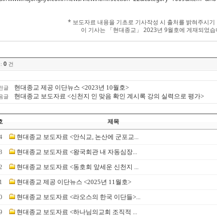
* 보도자료 내용을 기초로 기사작성 시 출처를 밝혀주시기
이 기사는 「현대종교」 2023년 9월호에 게재되었습
0
:
건
현대종교 제공 이단뉴스 <2023년 10월호>
전글
현대종교 보도자료 <신천지 인 맞음 확인 계시록 강의 실력으로 평가>
음글
호
제목
4
현대종교 보도자료 <안식교, 논산에 군포교...
3
현대종교 보도자료 <왕국회관 내 자동심장...
2
현대종교 보도자료 <동호회 앞세운 신천지 ...
1
현대종교 제공 이단뉴스 <2025년 11월호>
0
현대종교 보도자료 <라오스의 한국 이단들>...
9
현대종교 보도자료 <하나님의교회 조직적 ...