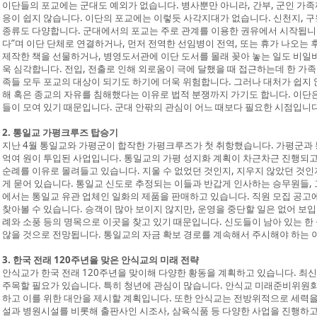
이단들의 포교에는 군대도 예외가 없습니다. 병사뿐만 아니라, 간부, 군인 가족
응이 쉽지 않습니다. 이단의 포교에는 이렇듯 사각지대가 없습니다. 신천지, 구
종류도 다양합니다. 군대에서의 포교는 주로 관계를 이용한 권유에서 시작됩니다
다”며 이단 단체로 연결하거나, 먼저 전역한 선임병이 전역, 또는 휴가 나오는
제작한 책을 선물하거나, 병영도서관에 이단 도서를 몰래 꽂아 놓는 일도 비일
욱 심각합니다. 전입, 전출로 인해 외로움이 극에 달했을 때 접근하는데 한 가
족들 모두 포교의 대상이 되기도 하기에 더욱 위험합니다. 그러나 대처가 쉽지 
해 혹은 종교의 자유를 침해했다는 이유로 법적 분쟁까지 가기도 합니다. 이단은
들이 모여 있기 때문입니다. 군대 안팎의 관심이 어느 때보다 필요한 시점입니다
2. 통일교 가평크루즈 탑승기
지난 4월 통일교와 가평군이 합작한 가평크루즈가 첫 취항했습니다. 가평군과 통
억여 원이 투입된 사업입니다. 통일교의 가평 성지화 계획이 차근차근 진행되고
순례를 이유로 몰려들고 있습니다. 지울 수 없었던 것인지, 지우지 않았던 것
게 묻어 있습니다. 통일교 신도로 추정되는 이들과 반갑게 인사하는 승무원들,
에서는 통일교 유관 업체인 일화의 제품을 판매하고 있습니다. 직원 모집 공고
찾아볼 수 있습니다. 승객이 많아 보이지 않지만, 운영을 중단할 일은 없어 보
례와 소풍 등의 명목으로 이곳을 찾고 있기 때문입니다. 신도들이 남아 있는 
않을 것으로 전망됩니다. 통일교의 자금 확보 경로를 계속해서 주시해야 하는 
3. 한국 전래 120주년을 맞은 안식교의 미래 전략
안식교가 한국 전래 120주년을 맞이해 다양한 황동을 계획하고 있습니다. 최
주목할 필요가 있습니다. 특히 청년에 관심이 많습니다. 안식교 미래준비위원회는
하고 이를 위한 대안을 제시할 계획입니다. 또한 안식교는 전방위적으로 세력을
설과 병원시설를 비롯해 출판사인 시조사, 삼육식품 등 다양한 사업을 진행하고