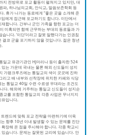
까지 전방위로 포교 활동이 펼쳐지고 있지만, 대
원파, 하나님의교회, 안식교, 말씀보존학회 등
. 휴가 나가는 동료에게 “좋은 곳을 소개해 준
 후임에게 접근해 포교하기도 합니다. 이단에서
비재합니다. 간부나 군인 가족을 향한 포교는 더
족이 미혹되면 함께 근무하는 부대의 동료들과 가
않습니다. ‘이단’이라고 잘못 말했다가는 인권침
 결코 군을 포기하지 않을 것입니다. 젊은 청년
.
일교 유관기관인 HJ마리나 등이 출자한 524
 있는 가운데 국내는 물론 해외 신도들이 성지
인지 가평크루즈에는 통일교의 색이 곳곳에 진하
 그리고 배 내부와 선착장에 위치한 카페와 식당
에는 통일교 40일 수련 수료생 우대라는 조건도
입니다. 해외에 거주하는 통일교 신도들이 성지순
한 종교를 포함한 통일교의 각종 사업은 무너지지
이유입니다.
신 트렌드에 맞춰 포교 전략을 마련하기에 더욱
 향후 10년 이내 발생할 수 있는 문제를 진단
 확장해 온 점을 주시해야 합니다. 각종 학교시
 있습니다. 문제는 잘못된 교리에 있습니다. 안