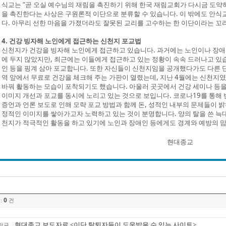
식교는 “곧 오실 예수님의 재림을 촉진하기 위해 한국 재림교회가 다시금 도약
을 촉진한다는 사상은 구원론적 이단으로 분류할 수 있습니다. 이 밖에도 안식
다. 아무리 선한 마음을 가졌더라도 잘못된 교리를 고수하는 한 이단이라는 꼬리
4. 건강 빙자해 노인에게 접근하는 신천지 포교법
신천지가 건강을 빙자해 노인에게 접근하고 있습니다. 과거에는 노인이나 장애
에 두지 않았지만, 최근에는 이들에게 접근하고 있는 정황이 속속 드러나고 있
인 등을 핑계 삼아 포교합니다. 또한 자신들이 신천지임을 공개했다가도 다른 
역 앞에서 무료로 건강을 체크해 주는 가판이 열렸는데, 지난 4월에는 신천지
바꿔 활동하는 모습이 포착되기도 했습니다. 아울러 곳곳에서 건강 세미나 등을
이미지 개선과 포교를 동시에 노리고 있는 것으로 보입니다. 코로나19를 통해
증언과 언론 보도로 인해 모략 포교 방법과 함께 돈, 성적인 내부의 문제들이 
정적인 이미지를 쌓아가고자 노력하고 있는 것이 분명합니다. 양의 탈을 쓴 늑
천지가 적극적인 활동을 하고 있기에 노인과 장애인 등에게도 경계와 예방의 맘
현대종교
0
:
건
현대종교 보도자료 <이단 탈퇴자들이 도움받을 수 있는 사이트>
전글