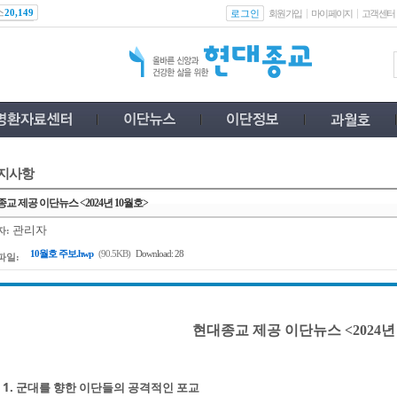
스
로그인
20,149
회원가입
마이페이지
고객센터
지사항
교 제공 이단뉴스 <2024년 10월호>
관리자
자:
10월호 주보.hwp
(90.5KB)
Download: 28
파일:
현대종교 제공 이단뉴스 <2024년
1. 군대를 향한 이단들의 공격적인 포교