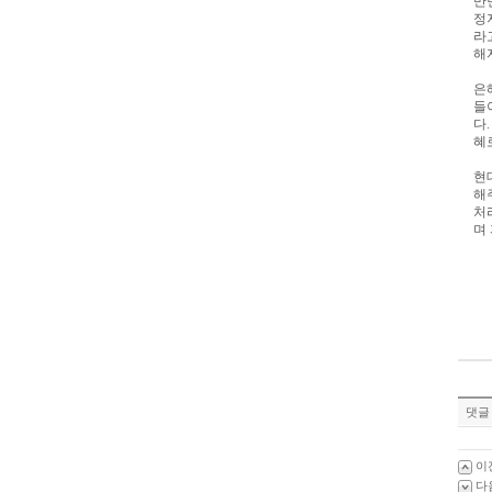
만
정
라
해
은
들
다
혜
현
해
처
며
댓글 
이
다