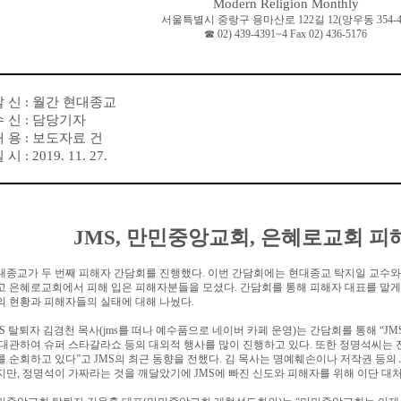
Modern Religion Monthly
서울특별시 중랑구 용마산로
122
길
12(
망우동
354-4
☎
02) 439-4391~4 Fax 02) 436-5176
발 신
:
월간 현대종교
수 신
:
담당기자
내 용
:
보도자료 건
일 시
: 2019. 11. 27.
JMS,
만민중앙교회
,
은혜로교회 피
대종교가 두 번째 피해자 간담회를 진행했다
.
이번 간담회에는 현대종교 탁지일 교수와
고 은혜로교회에서 피해 입은 피해자분들을 모셨다
.
간담회를 통해 피해자 대표를 맡게
의 현황과 피해자들의 실태에 대해 나눴다
.
MS
탈퇴자 김경천 목사
(jms
를 떠나 예수품으로 네이버 카페 운영
)
는 간담회를 통해
“JM
 대관하여 슈퍼 스타갈라쇼 등의 대외적 행사를 많이 진행하고 있다
.
또한 정명석씨는
를 순회하고 있다
”
고
JMS
의 최근 동향을 전했다
.
김 목사는 명예훼손이나 저작권 등의
지만
,
정명석이 가짜라는 것을 깨달았기에
JMS
에 빠진 신도와 피해자를 위해 이단 대