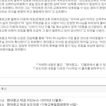
민중앙교회 탈퇴자 김용훈 대표
(
만민중앙교회 개혁성도회의
)
는
“
만민중앙교회는 이재
지로 교회비상위원회가 생길 정도로 불안한 상태
”
라며
“
성폭행 피해자가 등장하고 있
고 토로했다
.
하지만 그는
“
우리에겐 국가와 교회로부터 보호받을 수 있는 권리가 분명
자라는 인식을 분명히 하고 행동해야 한다
”
고 강조했다
.
혜로교회 탈퇴자 이윤재 대표
(
은혜로교회 피해자모임
)
는
“
피지에 남아 아직도 신옥주씨
이 삶이 안타깝다
”
며
“
삶의 주체권을 갖고 사람이 아닌 진정한 하나님을 바라보며 올
.
그리고 이윤재 대표는
“
신씨가 지난
11
월
5
일 항소심에서 징역
7
년형을 선고받았다
.
로교회 피해자 모임을 통해 조금씩 그 힘이 발휘되고 있어 감사하다
”
고 의견을 나눴다
.
대종교 탁지원 소장은 간담회를 통해
“
우리 하나님께서 가장 좋은 것으로 여러분들의 
주실 것이라 확신한다
”
고 위로했다
.
현대종교 이사장 겸 편집장인 탁지일 교수는
“
이단
라 생각지 않고
,
당당히 직면하며 치유와 회복을 위해 용기 있는 외침을 세상에 알리는 
 피해자들을 격려했다
.
*
자세한 내용은 월간
「
현대종교
」
12
월호에서 볼 수 
*
보도자료 내용을 기초로 기사작성 시 출처를 밝혀주시기
0
:
건
현대종교 제공 이단뉴스 <2019년 12월호>
전글
현대종교 제공 보도자료 <기독교복음침례회와 사업>
음글