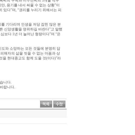
록씨의 구속과 이수진씨의
3
개월 직무
지만
,
용기를 내서 싸울 수 없는 상황
”
이
히 있다
”
며
, “
권리를 누리기 위해서는 피
를 기다리며 인생을 저당 잡힌 많은 분
바른 신앙생활을 영위하길 바란다
”
고 말했
원심보다
1
년 더 늘어난 형량이다
”
며
“
은
기도와 소망하는 모든 것들에 분명히 답
 피해자의 삶을 씻을 수 없는 아픔과 상
것을 현대종교도 함께 도울 것
(
이다
)”
라
있습니다
.
 바랍니다
.