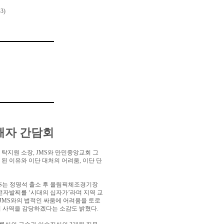
3)
해자 간담회
 탁지원 소장
, JMS
와 만민중앙교회 그
 된 이유와 이단 대처의 어려움
,
이단 단
S
는 정명석 출소 후 올림픽체조경기장
 전자발찌를
‘
시대의 십자가
’
라며 지역 교
JMS
와의 법적인 싸움에 어려움을 토로
처 사역을 감당하겠다는 소감도 밝혔다
.