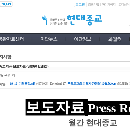
스
로그인
20,149
회원가입
마이페이지
고객센터
지사항
교 제공 보도자료 <2019년 12월호>
관리자
자:
,
19_12_기획특집.pdf
(427.0KB)
Download: 17
은혜로교회 피해자 간담회)12월호.hwp
(59.5KB)
파일:
보도자료
Press R
월간 현대종교