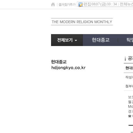
편집 08.07 (금) 10 : 34
전체뉴
즐겨찾기추가
공
undefined
현대종
작성
첨부
보
월
Mo
경
☎