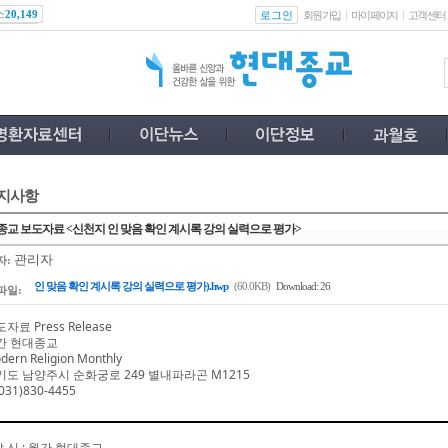
스
로그인
20,149
회원가입
마이페이지
고객센터
지사항
교 보도자료 <신천지 인 맞음 확인 계시록 강의 실력으로 평가>
관리자
자:
인 맞음 확인 계시록 강의 실력으로 평가).hwp
(60.0KB)
Download: 26
파일:
도자료
Press Release
간 현대종교
dern Religion Monthly
기도 남양주시 순화궁로
249
별내파라곤
M1215
031)830-4455
발 신
:
월간 현대종교