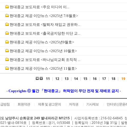
2
현대종교 보도자료 <​주요 미디어 이...
1
현대종교 제공 이단뉴스 <2025년 7/8월호>
0
현대종교 보도자료 <탈퇴자 재입교 권유하...
9
현대종교 보도자료 <출국금지당한 이단 교...
8
현대종교 제공 이단뉴스 <2025년9월호>
7
현대종교 제공 이단뉴스 <2025년 10월호>
6
현대종교 보도자료 <하나님의교회 조직적 ...
5
현대종교 제공 이단뉴스 <2025년 11월호>
11
|
12
|
13
|
14
|
15
|
16
|
17
|
18
|
19
- Copyrights ⓒ 월간 「현대종교」 허락없이 무단 전재 및 재배포 금지 -
취급방침
회원약관
제휴 및 광고문의
저작권
기사제보
인터넷신문윤
|
|
|
|
|
도 남양주시 순화궁로 249 별내파라곤 M1215
|
사업자등록번호 : 216-02-64845
2021-별내-0816호 | 등록번호 : 경기, 아53048 | 등록일자 : 2016년 3월 31일 | 발