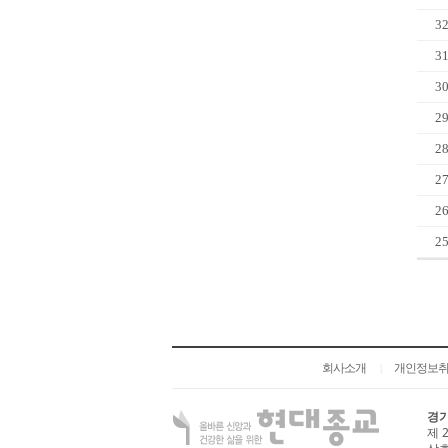
3
3
3
2
2
2
2
2
회사소개
개인정보
|
경기
제 