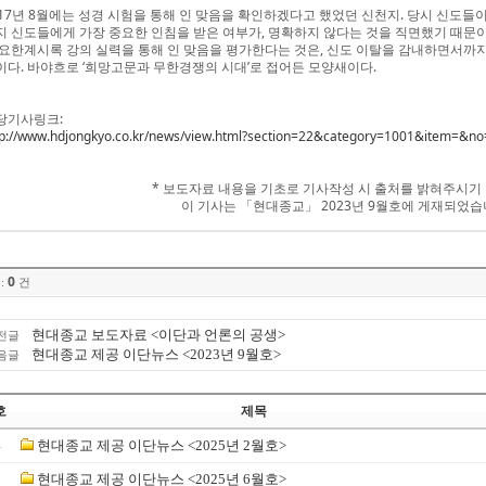
017년 8월에는 성경 시험을 통해 인 맞음을 확인하겠다고 했었던 신천지. 당시 신도들
지 신도들에게 가장 중요한 인침을 받은 여부가, 명확하지 않다는 것을 직면했기 때문이
 요한계시록 강의 실력을 통해 인 맞음을 평가한다는 것은, 신도 이탈을 감내하면서까지
이다. 바야흐로 ‘희망고문과 무한경쟁의 시대’로 접어든 모양새이다.
당기사링크:
tp://www.hdjongkyo.co.kr/news/view.html?section=22&category=1001&item=&n
* 보도자료 내용을 기초로 기사작성 시 출처를 밝혀주시기
이 기사는 「현대종교」 2023년 9월호에 게재되었습
0
:
건
현대종교 보도자료 <이단과 언론의 공생>
전글
현대종교 제공 이단뉴스 <2023년 9월호>
음글
호
제목
4
현대종교 제공 이단뉴스 <2025년 2월호>
3
현대종교 제공 이단뉴스 <2025년 6월호>