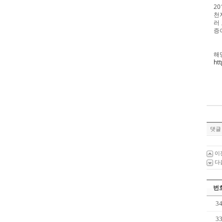
2
천
러
증
해
ht
댓글 
이
다
번
3
3