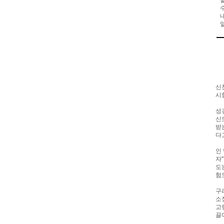
신
시
성
신
받
다
인
자
도
험
구
소
고
끌