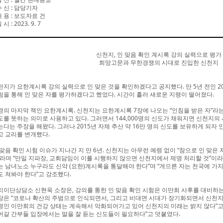
수 신
:
담당기자
내 용
:
보도자료 건
일 시
: 2023. 9. 7
신천지, 인 맞음 확인 계시록 강의 실력으로 평가
희망고문과 무한경쟁의 시대로 진입한 신천지
천지가 요한계시록 강의 실력으로 인 맞은 것을 확인하겠다고 공지했다. 만 5년 전인 
험을 통해 인 맞은 자를 평가하겠다고 했었다. 시간이 흘러 새로운 지령이 떨어졌다.
경의 마지막 책인 요한계시록. 신천지는 요한계시록 7장에 나오는 “인침을 받은 자”
도를 뜻하는 의미로 사용하고 있다. 그러면서 144,000명의 신도가 채워지면 신천지
는다는 주장을 해왔다. 그러나 2015년 자체 추산 약 16만 명의 신도를 보유하게 되자 인
고 교리를 변개했다.
 맞음 확인 시험 이슈가 지나간 지 만 6년. 신천지는 아무런 예령 없이 “참으로 인 맞은 
”라며 “만일 지파장, 교회담임이 이를 시행하지 않으면 신천지에서 제명 처리할 것”이라
는 남녀노소 누구라도 신약 (요한)계시록을 통달해야 한다”며 “게으른 자는 천국에 가지
도 쳐봐야 한다”고 강조했다.
리이단상담소 신현욱 소장은, 강의를 통한 인 맞음 확인 시험은 이만희 사후를 대비하는 
장은 “코로나 확산의 주범으로 인식되면서, 그리고 비대면 시대가 장기화되면서 신천지
령인 이만희의 건강 상태는 계속해서 악화되어가고 있어 신천지의 미래는 밝지 않다”고 
어갈 간부들 입장에서는 말을 잘 듣는 신도들이 필요하다”고 덧붙였다.