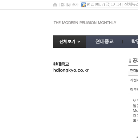
편집 08.07 (금) 10 : 34
전체뉴
즐겨찾기추가
공
undefined
현대
작성
첨부
보도
월
Mo
경
☎