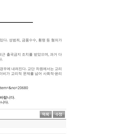
다. 성범죄, 금품수수, 횡령 등 혐의가
근 출국금지 조치를 받았으며, 과거 다
.
 경우에 내려진다. 교단 차원에서는 교리
이비가 교리적 문제를 넘어 사회적·윤리
0&item=&no=20680
 바랍니다.
습니다.