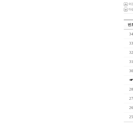
이
다
번
3
3
3
3
3
2
2
2
2