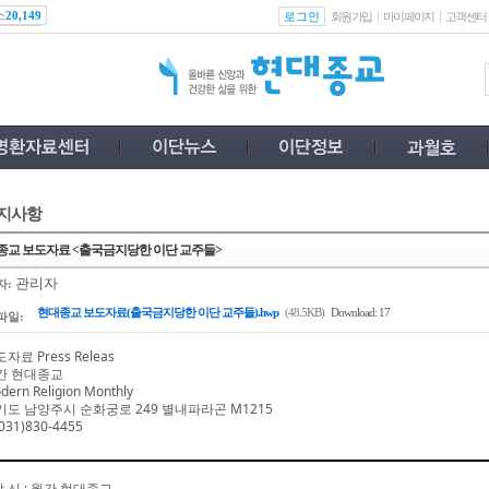
스
로그인
20,149
회원가입
마이페이지
고객센터
지사항
종교 보도자료 <출국금지당한 이단 교주들>
관리자
자:
현대종교 보도자료(출국금지당한 이단 교주들).hwp
(48.5KB)
Download: 17
파일:
자료 Press Releas
간 현대종교
dern Religion Monthly
기도 남양주시 순화궁로
249
별내파라곤
M1215
031)830-4455
발 신
:
월간 현대종교