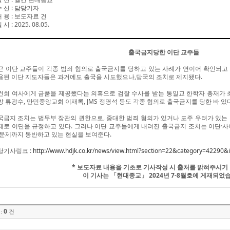
수 신
:
담당기자
내 용
:
보도자료 건
일 시
: 2025. 08.05.
출국금지당한 이단 교주들
근 이단 교주들이 각종 범죄 혐의로 출국금지를 당하고 있는 사례가 연이어 확인되고 있
용된 이단 지도자들은 과거에도 출국을 시도했으나,당국의 조치로 제지됐다.
건희 여사에게 금품을 제공했다는 의혹으로 검찰 수사를 받는 통일교 한학자 총재가 최
방 류광수, 만민중앙교회 이재록, JMS 정명석 등도 각종 혐의로 출국금지를 당한 바 있다
국금지 조치는 법무부 장관의 권한으로, 중대한 범죄 혐의가 있거나 도주 우려가 있는
제로 이단을 규정하고 있다. 그러나 이단 교주들에게 내려진 출국금지 조치는 이단·사
 문제까지 동반하고 있는 현실을 보여준다.
당기사링크 :
http://www.hdjk.co.kr/news/view.html?section=22&category=4229
* 보도자료 내용을 기초로 기사작성 시 출처를 밝혀주시기
이 기사는 「현대종교」 2024년 7-8월호에 게재되었
0
:
건