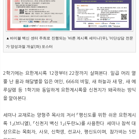
▲바이블 백신 센터 주최로 진행되는 '바른 계시록 세미나'(우), '이단상담 전문
가 양성과절 개설'(좌) 포스터
2학기에는 요한계시록 12장부터 22장까지 살펴본다. 일곱 머리 열
뿔 난 용과 해달별을 입은 여인, 666의 비밀, 새 하늘과 새 땅, 새 예
루살렘 등 1학기와 동일하게 요한계시록을 신천지가 왜곡하는 방식
을 알아본다.
세미나 교재로는 양형주 목사의 저서 『평신도를 위한 쉬운 요한계시
록 1』(브니엘), 『신천지 백신 1』(두란노)를 사용한다. 세미나 참석 대
상으로는 목회자, 사모, 신학생, 선교사, 평신도이며, 참가비는 5만