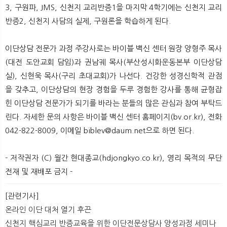
3, 구원파, JMS, 신천지 교리반증1을 마지막 4학기에는 신천지 교리
반증2, 신천지 사담의 실제, 구원론을 학습하게 된다.
이단상담 전문가 과정 주강사로는 바이블 백신 센터 원장 양형주 목사
(대전 도안교회 담임)과 권남궤 목사(부산성시화운동본부 이단상담
실), 신현욱 목사(구리 초대교회)가 나선다. 건강한 성경신학적 관점
을 갖추고, 이단상담의 현장 경험을 두루 경험한 강사를 통해 균형잡
힌 이단상담 전문가가 되기를 바라는 분들의 많은 관심과 참여 부탁드
린다. 자세한 문의 사항은 바이블 백신 센터 홈페이지(bv.or.kr), 전화
042-822-8009, 이메일 biblev@daum.net으로 하면 된다.​
- 저작권자 (C) 월간 현대종교(hdjongkyo.co.kr), 영리 목적의 무단
전재 및 재배포 금지 -
[관련기사]
온라인 이단 대처 열기 후끈
신천지 핵심교리 반증교육을 위한 이단전문상담사 양성과정 세미나