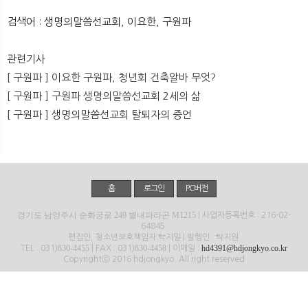
뉴
색
검색어 : 생명의말씀선교회, 이요한, 구원파
관련기사
[ 구원파 ] 이요한 구원파, 청년회 건축알바 무엇?
[ 구원파 ] 구원파 생명의말씀선교회 2세의 삶
[ 구원파 ] 생명의말씀선교회 탈퇴자의 증언
홈
로그인
PC버전
경기도 남양주시 순화궁로 249 별내파라곤 M1215
| 사업자등록번호 : 216-02-
64845
편집인, 청소년보호책임자:탁지일 | 발행인 : 탁지원
830-4455
830-4458
hd4391@hdjongkyo.co.kr
TEL : 031)
| FAX : 031)
| 이메일 :
Copyrightⓒ 2016 hdjongkyo. All right reserved