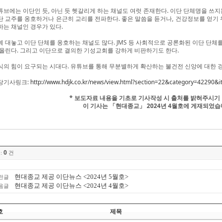
튜브에는 이단인 듯, 아닌 듯 헷갈리게 하는 채널도 여럿 존재한다. 이단 단체명을 쓰지
단 교주를 옹호하거나 은근히 교리를 전파한다. 좋은 말씀을 듣거나, 건강정보를 얻기 
하는 채널인 경우가 있다.
예 대놓고 이단 단체를 옹호하는 채널도 많다. JMS 등 사회적으로 공론화된 이단 단
 올린다. 그리고 이단으로 결의한 기성교회를 강하게 비판하기도 한다.
식의 힘이 요구되는 시대다. 유튜브를 통해 무분별하게 확산하는 불건전 신앙에 대한 
당기사링크:
http://www.hdjk.co.kr/news/view.html?section=22&category=42290
* 보도자료 내용을 기초로 기사작성 시 출처를 밝혀주시기
이 기사는 「현대종교」 2024년 4월호에 게재되었습
0
:
건
현대종교 제공 이단뉴스 <2024년 5월호>
전글
현대종교 제공 이단뉴스 <2024년 4월호>
음글
호
제목