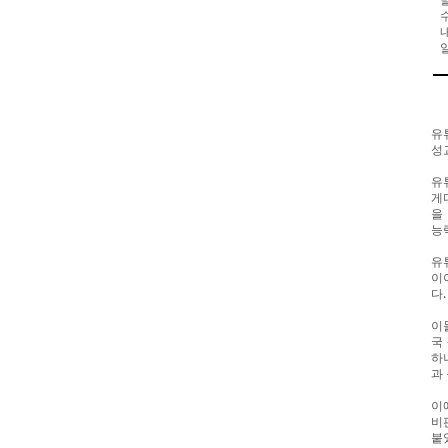
유
성
유
게
을
능
유
이
다
이
국
하
과
이
비
붙