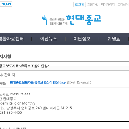
스
로그인
20,149
회원가입
마이페이지
고객센터
지사항
종교 보도자료 <유튜브 조심이 안심>
관리자
자:
현대종교 보도자료(유튜브 조심이 안심) .hwp
(0Byte)
Download: 5
파일:
자료 Press Releas
간 현대종교
dern Religion Monthly
기도 남양주시 순화궁로
249
별내파라곤
M1215
031)830-4455
발 신
:
월간 현대종교