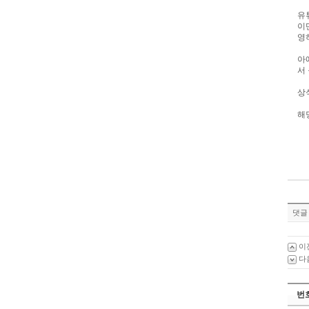
유
이
영
아
서
상
해
댓글 
이
다
번