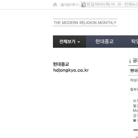
편집 08.06 (목) 10 : 20
전체뉴
즐겨찾기추가
공
undefined
현대
작성
첨부
보도
월
Mo
경
☎