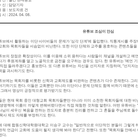
수 신
:
담당기자
내 용
:
보도자료 건
일 시
: 2024. 04. 08.
유튜브 조심이 안심
튜브에서 활동하는 이단·사이비들의 문제가 ‘심각 단계’에 돌입했다. 직통계시를 주장
교회와 목회자들을 서슴없이 비난한다. 또한 이단 단체와 교주를 옹호하는 콘텐츠들을
튜브의 장점은 확장성이다. 이를 이용해 소위 용하다는 사람들이 채널을 개설하고 예언,
다가 후원계좌를 열고 노골적으로 금전을 요구하는 경우도 있다. 한 유튜버는 ‘예언 기도
 직접 들려주겠다고 홍보한다. 또 다른 유튜버는 자신을 선지자로 지칭하며, “선지자는
력을 과시하기도 한다.
튜브에는 목회자를 비롯한 신학과 교회제도를 비판하는 콘텐츠가 다수 존재한다. 그리
야기하기도 한다. 이들은 교회뿐만 아니라 이단이나 문제 단체도 함께 비하기 때문에 
. 그래서 영상이 긍정적으로 평가받기도 한다.
들은 현재 목회 중인 대형교회 목회자들뿐만 아니라 이미 소천한 목회자들에 대한 비난
 생명책에 이름이 까맣게 변해버렸다면서 직접 체험한 것처럼 말한다. 어떤 유튜버는 
나님이 세우신 복음을 전하는 전도자로 충분히 진리를 전하고 그 혼들을 주님께로 돌이
 목사 제도 자체를 부정하기도 한다.
에 대해 합동신학대학원대학교 이승구 교수는 “일반적으로 이단적인 분들이 그렇게 하
판적 언급이 교회에 도움이 될지 생각해 봐야 한다”고 전했다. 또한 “목회자들 안에서
였다.