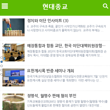
검색
정치와 이단 인사이트 (3)
6. 교주의 구속과 죽음, 끝인가 시작인가신격화된 교주가 구속되거
나 사망한다고 사이비종교가 몰락하지 않는다. 교주의 부재는 ...
메
검
예장통합과 합동 교단, 한국 이단대책위원장협의
회 탈퇴
예장통합과 합동 교단이 한국교회이단대책위원장협의회(협회장 손
경식 목사, 이대협) 운영 방식과 정체성에 문제를 제기하며 잇...
노르웨이 재판이 남긴 흔적
정통의 가면을 쓴 박옥수 구원파 협력기관
일본 통일교, 해산명령 이후 본격적인 청산 절차 돌입
여호와의 증인 2세와 학교생활
「현대종교」, 주님의교회 민사소송에 승소
노르웨이 재판이 남긴 흔적
정통의 가면을 쓴 박옥수 구원파 협력기관
요한계시록 반증 세미나 개최
한국기독교이단상담소협회와 이단상담사전문교육원이 7월 '신천지
요한계시록 실상 반증 세미나'를 개최했다. 이번 세미나는 신...
정명석, 월명수 판매 혐의 부인
기독교복음선교회(JMS) 정명석 총재가 일명 월명수(월명동 약수)를
신도들에게 불법으로 판매한 혐의로 공판이 열렸다.대전지방...