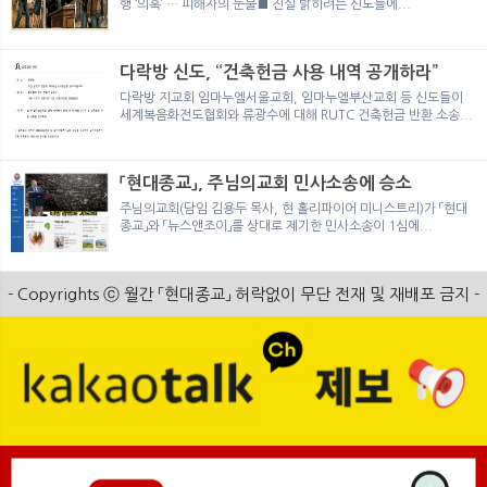
행 ‘의혹’ … 피해자의 눈물■ 진실 밝히려는 신도들에...
다락방 신도, “건축헌금 사용 내역 공개하라”
다락방 지교회 임마누엘서울교회, 임마누엘부산교회 등 신도들이
세계복음화전도협회와 류광수에 대해 RUTC 건축헌금 반환 소송...
「현대종교」, 주님의교회 민사소송에 승소
주님의교회(담임 김용두 목사, 현 홀리파이어 미니스트리)가 「현대
종교」와 「뉴스앤조이」를 상대로 제기한 민사소송이 1심에...
- Copyrights ⓒ 월간 「현대종교」 허락없이 무단 전재 및 재배포 금지 -