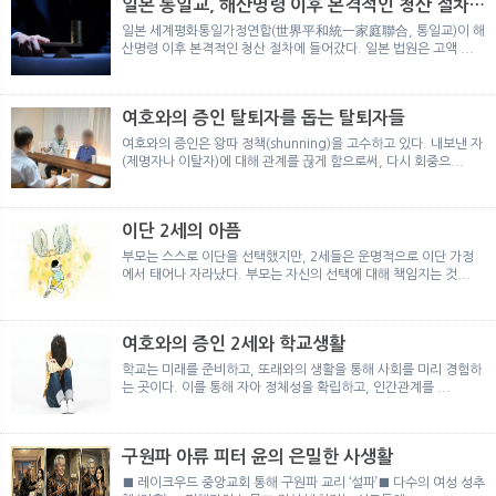
일본 통일교, 해산명령 이후 본격적인 청산 절차
돌입
일본 세계평화통일가정연합(世界平和統一家庭聯合, 통일교)이 해
산명령 이후 본격적인 청산 절차에 들어갔다. 일본 법원은 고액 ...
여호와의 증인 탈퇴자를 돕는 탈퇴자들
여호와의 증인은 왕따 정책(shunning)을 고수하고 있다. 내보낸 자
(제명자나 이탈자)에 대해 관계를 끊게 함으로써, 다시 회중으...
이단 2세의 아픔
부모는 스스로 이단을 선택했지만, 2세들은 운명적으로 이단 가정
에서 태어나 자라났다. 부모는 자신의 선택에 대해 책임지는 것...
여호와의 증인 2세와 학교생활
학교는 미래를 준비하고, 또래와의 생활을 통해 사회를 미리 경험하
는 곳이다. 이를 통해 자아 정체성을 확립하고, 인간관계를 ...
구원파 아류 피터 윤의 은밀한 사생활
■ 레이크우드 중앙교회 통해 구원파 교리 ‘설파’■ 다수의 여성 성추