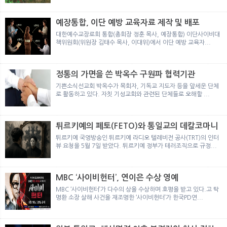
뉴
색
예장통합, 이단 예방 교육자료 제작 및 배포
대한예수교장로회 통합(총회장 정훈 목사, 예장통합) 이단사이비대
책위원회(위원장 김태수 목사, 이대위)에서 이단 예방 교육자...
정통의 가면을 쓴 박옥수 구원파 협력기관
기쁜소식선교회 박옥수가 목회자, 기독교 지도자 등을 앞세운 단체
로 활동하고 있다. 자칫 기성교회와 관련된 단체들로 오해할 ...
튀르키예의 페토(FETO)와 통일교의 데칼코마니
튀르키예 국영방송인 튀르키예 라디오 텔레비전 공사(TRT)의 인터
뷰 요청을 5월 7일 받았다. 튀르키예 정부가 테러조직으로 규정...
MBC ‘사이비헌터’, 연이은 수상 영예
MBC ‘사이비헌터’가 다수의 상을 수상하며 호평을 받고 있다.고 탁
명환 소장 살해 사건을 재조명한 ‘사이비헌터’가 한국PD연...