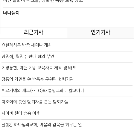
이단 탈퇴자 대표들, 정확한 복음 교육 강조
너나들이
최근기사
인기기사
요한계시록 반증 세미나 개최
정명석, 월명수 판매 혐의 부인
예장통합, 이단 예방 교육자료 제작 및 배포
정통의 가면을 쓴 박옥수 구원파 협력기관
튀르키예의 페토(FETO)와 통일교의 데칼코마니
여호와의 증인 탈퇴자를 돕는 탈퇴자들
사이비 헌터 방송 이후
탈(脫) 하나님의교회, 마음의 감옥을 허무는 일