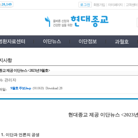
스
로그인
20,149
회원가입
마이페이지
고객센터
지사항
교 제공 이단뉴스 <2023년 9월호>
관리자
자:
9월호 주보.hwp
(90.0KB)
Download: 28
파일:
현대종교 제공 이단뉴스 <2023년
1. 이단과 언론의 공생