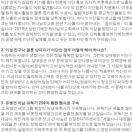
이단 경계가 잠잠한 시기를 틈타 언론에 이단 홍보 기사가 우후죽순으로 노출
다름없는 기사들도 여럿 발견됩니다. 다수의 언론이 이단들의 자원봉사, 이웃돕기 
혈 등의 봉사활동은 물론 정기총회, 수료식, 말씀대성회 등 종교적인 활동도 
론 노출은 사람들의 경계심을 낮추게 됩니다. 게다가 이단들이 포교할 때 언론
과는 배가 됩니다. 하나님의교회 관련 기사를 다수 쏟아내는 「동아일보」의 
습니다. 2019년 상반기에만 하나님의교회에서 12억 이상을 받았다고 「미디
체를 보도하며 경제적인 이익을 얻을 수 있고, 이단은 단체를 홍보하기에 언론에
의 공생 속에 이단의 실체를 모르고 속는 피해자의 증가가 우려됩니다.
2. 이성 친구나 결혼 상대자가 이단인 경우 어떻게 해야 하나요?
사랑하는 사람이 생겼다는 것은 정말 행복한 일입니다. 그런데 상대방이 이단 
이 깨지게 됩니다. 상대방은 아무 문제 없이 잘 만나왔는데 이단인 것 때문에 
지 만나온 사람이 비정상적이고 비상식적인 사람이 아니었기에 그 사람의 말을
어 가고 싶을 수도 있습니다. 그러나 이단 문제는 다릅니다. 처음부터 자신의 
다. 지금이라도 솔직하게 고백한 것은 반가운 일일 수 있지만 그 고백이 자신이
먼저 상대방이 소속되어 있는 단체가 어디인지, 믿음이 어느 정도인지 파악한 
을 받아야 합니다. 만약 상대방이 나를 이단으로 데려가려 한다면, 이 문제가
과의 관계를 정리하는 것이 현명한 길일 것입니다.
3. 유병언 차남 유혁기 250억 횡령 혐의로 구속
고 유병언 세모그룹 회장의 차남 유혁기가 구속됐습니다. 유혁기는 세월호 참사와
을 개인 계좌를 비롯한 해외법인으로 반출한 혐의를 받고 있습니다. 유혁기는
대금이 개인 계좌 등으로 오고 간 사실은 인정한다”라면서도 “계열사나 대표들
자금을 쓴 내역도 전혀 없다”라며 혐의를 부인한 것으로 알려져 있습니다. 인천
진해운’의 실질적인 지배주주로 유 전 회장 일가를 지목하고 경영 비리에 대해