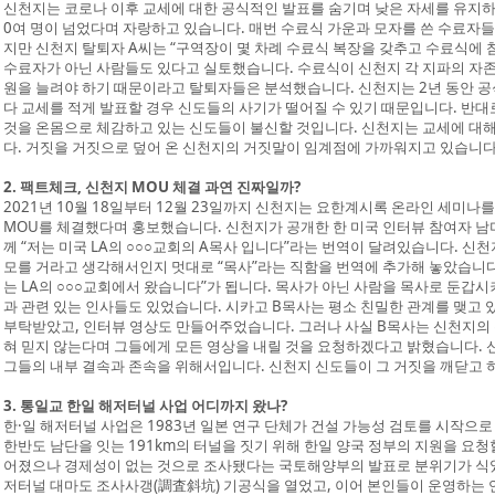
신천지는 코로나 이후 교세에 대한 공식적인 발표를 숨기며 낮은 자세를 유지하고
0여 명이 넘었다며 자랑하고 있습니다. 매번 수료식 가운과 모자를 쓴 수료자들
지만 신천지 탈퇴자 A씨는 “구역장이 몇 차례 수료식 복장을 갖추고 수료식에 
수료자가 아닌 사람들도 있다고 실토했습니다. 수료식이 신천지 각 지파의 자
원을 늘려야 하기 때문이라고 탈퇴자들은 분석했습니다. 신천지는 2년 동안 
다 교세를 적게 발표할 경우 신도들의 사기가 떨어질 수 있기 때문입니다. 반
것을 온몸으로 체감하고 있는 신도들이 불신할 것입니다. 신천지는 교세에 대해 
다. 거짓을 거짓으로 덮어 온 신천지의 거짓말이 임계점에 가까워지고 있습니다
2. 팩트체크, 신천지 MOU 체결 과연 진짜일까?
2021년 10월 18일부터 12월 23일까지 신천지는 요한계시록 온라인 세미나를
MOU를 체결했다며 홍보했습니다. 신천지가 공개한 한 미국 인터뷰 참여자 남
께 “저는 미국 LA의 ○○○교회의 A목사 입니다”라는 번역이 달려있습니다. 
모를 거라고 생각해서인지 멋대로 “목사”라는 직함을 번역에 추가해 놓았습니다.
는 LA의 ○○○교회에서 왔습니다”가 됩니다. 목사가 아닌 사람을 목사로 둔갑시
과 관련 있는 인사들도 있었습니다. 시카고 B목사는 평소 친밀한 관계를 맺고 
부탁받았고, 인터뷰 영상도 만들어주었습니다. 그러나 사실 B목사는 신천지의 존
혀 믿지 않는다며 그들에게 모든 영상을 내릴 것을 요청하겠다고 밝혔습니다.
그들의 내부 결속과 존속을 위해서입니다. 신천지 신도들이 그 거짓을 깨닫고 
3. 통일교 한일 해저터널 사업 어디까지 왔나?
한·일 해저터널 사업은 1983년 일본 연구 단체가 건설 가능성 검토를 시작으
한반도 남단을 잇는 191km의 터널을 짓기 위해 한일 양국 정부의 지원을 요
어졌으나 경제성이 없는 것으로 조사됐다는 국토해양부의 발표로 분위기가 식었습니
저터널 대마도 조사사갱(調査斜坑) 기공식을 열었고, 이어 본인들이 운영하는