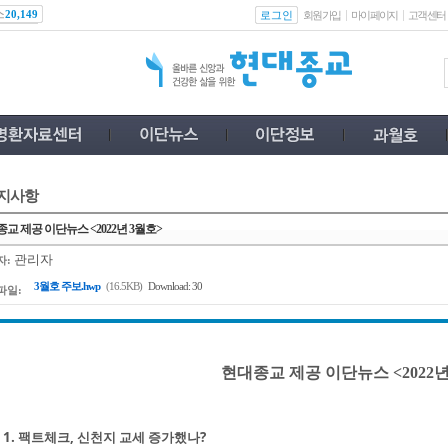
스
로그인
20,149
회원가입
마이페이지
고객센터
지사항
교 제공 이단뉴스 <2022년 3월호>
관리자
자:
3월호 주보.hwp
(16.5KB)
Download: 30
파일:
현대종교 제공 이단뉴스 <2022년
1. 팩트체크, 신천지 교세 증가했나?