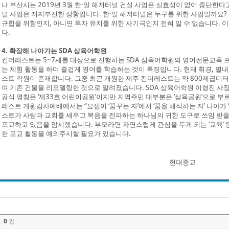
나 부산시는 2019년 3월 한·일 해저터널 건설 사업은 실효성이 없어 중단한다고
널 사업은 지지부진한 상황입니다. 한·일 해저터널은 누구를 위한 사업일까요? 
규합을 위함인지, 아니면 투자 유치를 위한 사기극인지 전혀 알 수 없습니다. 이
다.
4. 확장해 나아가는 SDA 삼육어학원
킨더레스트는 5~7세를 대상으로 진행하는 SDA 삼육어학원의 영어전문교육 
는 체험 활동을 하며 즐겁게 영어를 학습하는 것이 특징입니다. 현재 휘경, 별내, 
스트 학원이 존재합니다. 그중 최근 개원한 제주 킨더레스트는 약 800제곱미터
여 기존 건물을 리모델링한 것으로 알려졌습니다. SDA 삼육어학원 이형진 사장
공식 명칭은 ‘제33호 어린이공원’이지만 지역주민 대부분은 ‘삼육공원’으로 부
레스트 개원감사예배에서는 “요셉이 ‘꿈꾸는 자’에서 ‘꿈을 해석하는 자’ 나아가 
스트가 사람과 교회를 세우고 복음을 전파하는 하나님의 귀한 도구로 쓰임 받을
포교하고 있음을 암시했습니다. 부모라면 자연스럽게 관심을 두게 되는 ‘교육’
한 포교 활동을 예의주시할 필요가 있습니다.
현대종교
0
:
건