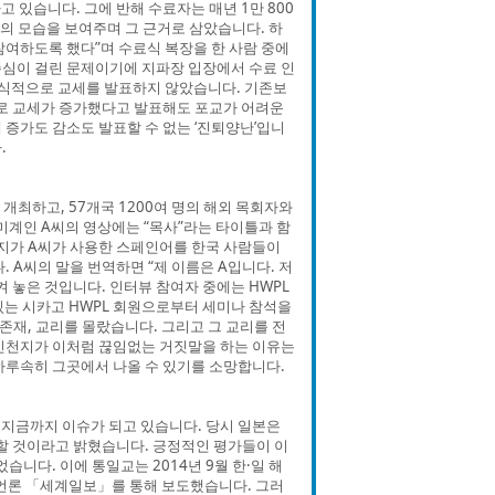
 있습니다. 그에 반해 수료자는 매년 1만 800
의 모습을 보여주며 그 근거로 삼았습니다. 하
참여하도록 했다”며 수료식 복장을 한 사람 중에
존심이 걸린 문제이기에 지파장 입장에서 수료 인
공식적으로 교세를 발표하지 않았습니다. 기존보
대로 교세가 증가했다고 발표해도 포교가 어려운
증가도 감소도 발표할 수 없는 ‘진퇴양난’입니
.
 개최하고, 57개국 1200여 명의 해외 목회자와
미계인 A씨의 영상에는 “목사”라는 타이틀과 함
신천지가 A씨가 사용한 스페인어를 한국 사람들이
 A씨의 말을 번역하면 “제 이름은 A입니다. 저
켜 놓은 것입니다. 인터뷰 참여자 중에는 HWPL
있는 시카고 HWPL 회원으로부터 세미나 참석을
재, 교리를 몰랐습니다. 그리고 그 교리를 전
 신천지가 이처럼 끊임없는 거짓말을 하는 이유는
하루속히 그곳에서 나올 수 있기를 소망합니다.
로 지금까지 이슈가 되고 있습니다. 당시 일본은
청할 것이라고 밝혔습니다. 긍정적인 평가들이 이
다. 이에 통일교는 2014년 9월 한·일 해
 언론 「세계일보」를 통해 보도했습니다. 그러