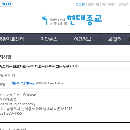
스
로그인
20,149
회원가입
마이페이지
고객센터
지사항
교 제공 보도자료 <신천지 고동안 총무, 그는 누구인가?>
관리자
자:
그는 누구인가).hwp
(49.0KB)
Download: 26
파일:
보도자료
Press Release
간 현대종교
dern Religion Monthly
기도 남양주시 순화궁로
249
별내파라곤
M1215
031)830-4455
발 신
:
월간 현대종교