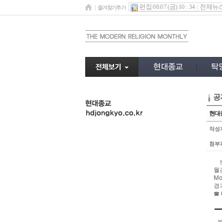
편집 08.07 (금) 10 : 34
전체뉴
즐겨찾기추가
공
undefined
현대종
작성
첨부
월
Mo
경
☎