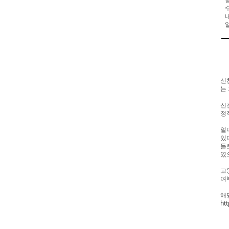
신
는
신
정
얼
있
들
였
고
여
해
ht