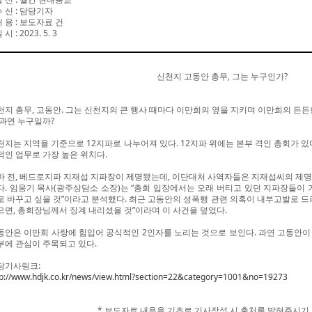
수 신
:
담당기자
내 용
:
보도자료 건
일 시
: 2023. 5. 3
신천지 고동안 총무, 그는 누구인가?
천지 총무, 고동안. 그는 신천지의 큰 행사 때마다 이만희의 옆을 지키며 이만희의 든든한
 과연 누구일까?
천지는 지역을 기준으로 12지파로 나누어져 있다. 12지파 위에는 본부 격인 총회가 있
적인 업무로 가장 높은 위치다.
마 전, 베드로지파 지재섭 지파장이 제명됐는데, 이단대처 사역자들은 지재섭씨의 제명
다. 임웅기 목사(광주상담소 소장)는 “총회 입장에서는 오래 버티고 있던 지파장들이 
로 바꾸고 싶을 것”이라고 분석했다. 최근 고동안의 성폭행 관련 의혹이 내부고발로 드
으면, 총회장님께서 징계 내리셨을 것”이라며 이 사건을 덮었다.
동안은 이만희 사랑에 힘입어 공식적인 2인자를 노리는 것으로 보인다. 과연 고동안이
부에 관심이 주목되고 있다.
당기사링크:
tp://www.hdjk.co.kr/news/view.html?section=22&category=1001&no=19273
* 보도자료 내용을 기초로 기사작성 시 출처를 밝혀주시기