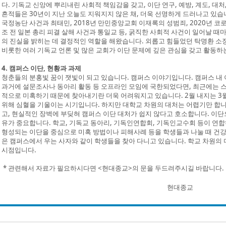
다. 기독교 신앙에 뿌리내린 사회적 책임감을 갖고, 이단 연구, 예방, 계도, 대
흔적들은 30년이 지난 오늘도 지워지지 않은 채, 더욱 선명하게 드러나고 있습니다
국정농단 사건과 최태민, 2018년 만민중앙교회 이재록의 성범죄, 2020년 코로
조 전 일본 총리 피결 살해 사건과 통일교 등, 굵직한 사회적 사건이 일어날 
의 진실을 밝히는 데 결정적인 역할을 해왔습니다. 외롭고 힘들었던 탁명환 
비롯한 여러 기독교 언론 및 많은 교회가 이단 문제에 깊은 관심을 갖고 활동하
4. 캠퍼스 이단, 현황과 과제
청춘들의 분홍빛 꿈이 잿빛이 되고 있습니다. 캠퍼스 이야기입니다. 캠퍼스 내
과거에 설문조사나 동아리 활동 등 오프라인 모임에 국한되었다면, 최근에는 스
적으로 미혹하기 때문에 찾아내기란 더욱 어려워지고 있습니다. 2월 내지는 
위해 심혈을 기울이는 시기입니다. 하지만 대학교 차원의 대처는 어렵기만 합니
고, 현실적인 장벽에 부딪혀 캠퍼스 이단 대처가 쉽지 않다고 호소합니다. 이
유가 중요합니다. 학교, 기독교 동아리, 기독인연합회, 기독인교수회 등이 연합
형성되는 이단을 중심으로 미혹 방법이나 피해사례 등을 학생들과 나눌 때 건강
은 캠퍼스에서 우는 사자와 같이 학생들을 찾아 다니고 있습니다. 학교 차원의
시점입니다.
* 관련해서 자료가 필요하시다면 <현대종교>의 문을 두드려주시길 바랍니다
현대종교