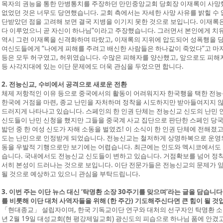
목자의 권능을 통한 만병통치를 주장하던 만민중앙교회 당회장 이재록이 사망
없었던 것은 너무도 당연했습니다. 교회 측에서는 자세한 사망 사유를 밝힐 수
단받았던 점을 고려해 보면 결국 지병을 이기지 못한 것으로 보입니다. 이재록
다 이루었으니 곧 자신이 하나님”이라고 주장했습니다. 그러면서 본인에게 치
역시 그런 이재록을 신격화하며 따랐고, 이재록의 지위에 압도되어 성폭행을 당
여신도들에게 “나에게 피해를 주려고 배신한 사람들은 하나같이 죽었다”고 마
등은 모두 허구였고, 허위였습니다. 수많은 피해자를 양산했고, 앞으로도 피
등 사각지대에 있는 이단 문제에도 더욱 관심을 두었으면 합니다.
2. 전능신교, 수비에서 공격으로 새로운 전환
체제 저항적인 이유 등으로 중국에서의 활동이 어려워지자 한국행을 택한 전능
한국에 거점을 마련, 종교 난민을 자처하며 정착을 시도하지만 받아들여지지 않
드러지게 나타나고 있습니다. 스페인의 한 인권 단체는 전능신교 신도의 난민 
신도들이 난민 신청을 했지만 그들을 중국계 사교 집단으로 판단한 스페인 당국
밟던 중 한 여성 신도가 자해 소동을 벌였죠! 이 소식이 한 인권 단체에 전해졌고
도는 난민으로 인정받게 되었습니다. 전능신교는 철저하게 상명하복으로 운영되
동을 우발적 기행으로만 보기에는 어렵습니다. 최근에는 인도와 멕시코에서도 
습니다. 국내에서도 전능신교 신도들이 변하고 있습니다. 거점확보를 넘어 정착
서히 본성이 드러나는 것으로 보입니다. 이단 전문가들은 전능신교의 문제가 앞
될 것으로 예상하고 있으니 관심을 부탁드립니다.
3. 이번 주는 이단 뉴스 대신 ‘탁명환 소장 30주기를 맞으며’라는 글을 담습니
를 비롯해 이단 대처 사역자들을 위해 (한 주간) 기도해주신다면 큰 힘이 될 것
「현대종교」 설립자이며, 한국 기독교이단 연구와 대처의 선구자인 탁명환 소장의
년 2월 19일 대성교회(현 평강제일교회) 광신도의 피습으로 하나님 품에 안겼