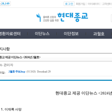
스
로그인
20,149
회원가입
마이페이지
고객센터
지사항
교 제공 이단뉴스 <2024년 2월호>
관리자
자:
2월호 주보.hwp
(93.5KB)
Download: 29
파일:
현대종교 제공 이단뉴스 <2024년
1. 이재록 사망