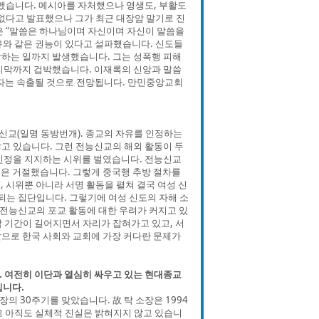
했습니다. 메시아를 자처했으나 영생도, 부활도
 없다고 발표했으나 그가 최근 대장암 말기로 진
은 “말씀은 하나님이며 자신이며 자신이 말씀을
유와 같은 권능이 있다고 설파했습니다. 신도들
하는 일까지 발생했습니다. 그는 성폭행 피해
지막까지 겁박했습니다. 이재록의 신앙과 말씀
해자는 속출될 것으로 전망됩니다. 만민중앙교회
신교(일명 동방번개). 종교의 자유를 인정하는
고 있습니다. 그런 전능신교의 해외 활동이 두
인정을 지지하는 시위를 벌였습니다. 전능신교
은 거절했습니다. 그렇게 중국행 추방 절차를
, 시위뿐 아니라 서명 활동을 펼쳐 결국 여성 신
는 집단입니다. 그렇기에 여성 신도의 자해 소
전능신교의 포교 활동에 대한 우려가 커지고 있
 기간이 길어지면서 자리가 잡혀가고 있고, 서
으로 한국 사회와 교회에 가장 커다란 문제가
다. 여전히 이단과 열심히 싸우고 있는 현대종교
입니다.
 30주기를 맞았습니다. 故 탁 소장은 1994
고 아직도 실체적 진실은 밝혀지지 않고 있습니