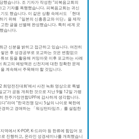
당했습니다. 조 기자가 작성한 “피복음교회의
못하고 기자를 폭행했습니다. 피복음교회는 귀신
빚기도 했습니다. 이 같은 상황 속에서도 「현대
하기 위해 『일본의 신흥종교와 이단』을 제작
고한 글을 선별해 완성했습니다. 특히 세계 곳
간했습니다.
최근 신분을 밝히고 접근하고 있습니다. 여전히
 쌓은 후 성경공부로 포교하는 것은 변함없으
 유튜브 등을 활용해 커밍아웃 이후 포교하는 사례
서 최고의 예방책은 신천지에 대한 정확한 문제
을 계속해서 주목해야 할 것입니다.
022 희망전진대회’에서 사전 녹화 영상으로 특별
’가 공동 개최한 것으로 지난 9월 12일 가평
특히 천주가정연합UPF에 감사하게 생각합니다.
다”라며 “한국전쟁 당시 5살의 나이로 북한에
 존경하고 경애하는 「워싱턴타임즈」를 설립한
에서 K-POP, K-드라마 등 한류에 힘입어 포
으로 진행하고, 온라인 성경세미나를 개최했습니