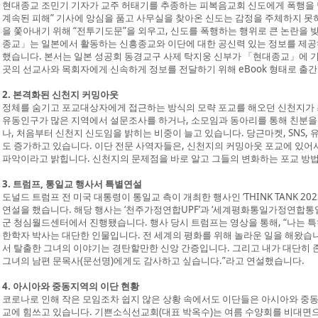
현대종교 조민기 기자가 교주 허태기를 추종하는 피복음교회 신도에게 폭행을 
계속된 피해” 기사에 앙심을 품고 사무실을 찾아온 신도는 감정을 주체하지 
을 쫓아내기 위해 “전투기도문”을 외우고, 신도를 폭행하는 행위로 큰 논란을 
종교」는 일본에서 활동하는 신흥종교와 이단에 대한 공신력 있는 정보를 제공
했습니다. 본서는 일본 성공회 동경교구 사제 탁지웅 신부가 「현대종교」에 기
곳의 선교사와 목회자에게 신속하게 정보를 전달하기 위해 eBook 형태로 출
2. 본격화된 신천지 커밍아웃
정체를 숨기고 포교대상자에게 접근하는 방식의 모략 포교를 해오던 신천지가 
유동인구가 많은 지역에서 설문조사를 하거나, 소모임과 동아리를 통해 친분을
나, 처음부터 신천지 신도임을 밝히는 비중이 늘고 있습니다. 당근마켓, SNS,
도 증가하고 있습니다. 이단 전문 사역자들은, 신천지의 커밍아웃 포교에 있어
파악이라고 밝힙니다. 신천지의 문제점을 바로 알고 그들의 변화하는 포교 방법
3. 트럼프, 통일교 행사서 특별연설
도널드 트럼프 전 미국 대통령이 통일교 측이 개최한 행사인 ‘THINK TANK 2
연설을 했습니다. 해당 행사는 ‘천주가정연합UPF’과 ‘세계평화통일가정연합통일교
군 청심월드센터에서 진행됐습니다. 행사 당시 트럼프는 영상을 통해, “나는 
한학자 박사는 대단한 인물입니다. 전 세계의 평화를 위해 놀라운 일을 해왔습니
서 탈출한 그녀의 이야기는 경탄할만한 신앙 간증입니다. 그리고 내가 대단히
그녀의 남편 문목사(문선명)에게도 감사하고 싶습니다.”라고 연설했습니다.
4. 아시아와 중동지역의 이단 현황
코로나로 인해 작은 모임조차 쉽지 않은 상황 속에서도 이단들은 아시아와 중동지역
교에 힘쓰고 있습니다. 기쁜소식선교회(대표 박옥수)는 여름 수양회를 비대면