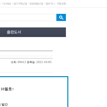
기사제보
정기구독신청
유료회원신청
장바구니
주문조회
69412
2021-10-05
조회:
등록일:
 10월호>
k 발간