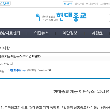
스
로그인
20,149
회원가입
마이페이지
고객센터
지사항
교 제공 이단뉴스 <2021년 10월호>
관리자
자:
10월호 주보.hwp
(16.0KB)
Download: 34
파일:
현대종교 제공 이단뉴스 <2021년
1. 피복음교회 신도, 현대종교 기자 폭행 & 『일본의 신흥종교와 이단』 eBoo