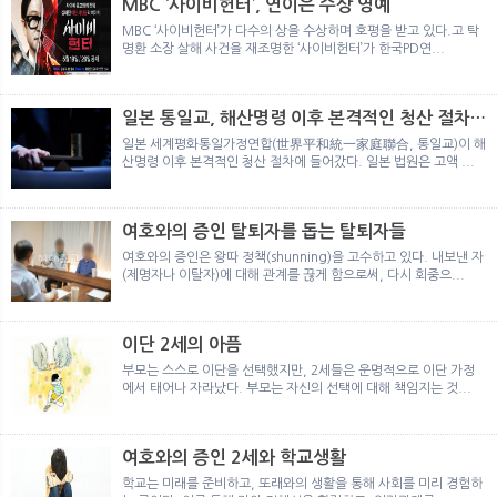
MBC ‘사이비헌터’, 연이은 수상 영예
MBC ‘사이비헌터’가 다수의 상을 수상하며 호평을 받고 있다.고 탁
명환 소장 살해 사건을 재조명한 ‘사이비헌터’가 한국PD연...
일본 통일교, 해산명령 이후 본격적인 청산 절차
돌입
일본 세계평화통일가정연합(世界平和統一家庭聯合, 통일교)이 해
산명령 이후 본격적인 청산 절차에 들어갔다. 일본 법원은 고액 ...
여호와의 증인 탈퇴자를 돕는 탈퇴자들
여호와의 증인은 왕따 정책(shunning)을 고수하고 있다. 내보낸 자
(제명자나 이탈자)에 대해 관계를 끊게 함으로써, 다시 회중으...
이단 2세의 아픔
부모는 스스로 이단을 선택했지만, 2세들은 운명적으로 이단 가정
에서 태어나 자라났다. 부모는 자신의 선택에 대해 책임지는 것...
여호와의 증인 2세와 학교생활
학교는 미래를 준비하고, 또래와의 생활을 통해 사회를 미리 경험하