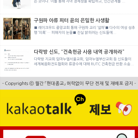
는 곳이다. 이를 통해 자아 정체성을 확립하고, 인간관계를 ...
구원파 아류 피터 윤의 은밀한 사생활
■ 레이크우드 중앙교회 통해 구원파 교리 ‘설파’■ 다수의 여성 성추
행 ‘의혹’ … 피해자의 눈물■ 진실 밝히려는 신도들에...
다락방 신도, “건축헌금 사용 내역 공개하라”
다락방 지교회 임마누엘서울교회, 임마누엘부산교회 등 신도들이
세계복음화전도협회와 류광수에 대해 RUTC 건축헌금 반환 소송...
- Copyrights ⓒ 월간 「현대종교」 허락없이 무단 전재 및 재배포 금지 -