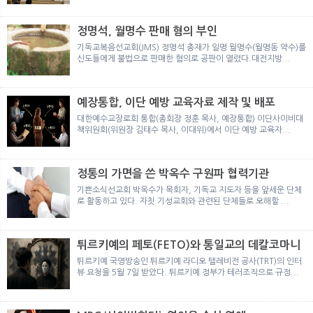
뉴
색
정명석, 월명수 판매 혐의 부인
기독교복음선교회(JMS) 정명석 총재가 일명 월명수(월명동 약수)를
신도들에게 불법으로 판매한 혐의로 공판이 열렸다.대전지방...
예장통합, 이단 예방 교육자료 제작 및 배포
대한예수교장로회 통합(총회장 정훈 목사, 예장통합) 이단사이비대
책위원회(위원장 김태수 목사, 이대위)에서 이단 예방 교육자...
정통의 가면을 쓴 박옥수 구원파 협력기관
기쁜소식선교회 박옥수가 목회자, 기독교 지도자 등을 앞세운 단체
로 활동하고 있다. 자칫 기성교회와 관련된 단체들로 오해할 ...
튀르키예의 페토(FETO)와 통일교의 데칼코마니
튀르키예 국영방송인 튀르키예 라디오 텔레비전 공사(TRT)의 인터
뷰 요청을 5월 7일 받았다. 튀르키예 정부가 테러조직으로 규정...