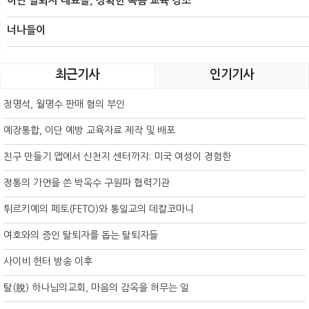
이단 탈퇴자 대표들, 정확한 복음 교육 강조
너나들이
최근기사
인기기사
정명석, 월명수 판매 혐의 부인
예장통합, 이단 예방 교육자료 제작 및 배포
친구 만들기 앱에서 신천지 센터까지: 미국 여성이 경험한
정통의 가면을 쓴 박옥수 구원파 협력기관
튀르키예의 페토(FETO)와 통일교의 데칼코마니
여호와의 증인 탈퇴자를 돕는 탈퇴자들
사이비 헌터 방송 이후
탈(脫) 하나님의교회, 마음의 감옥을 허무는 일