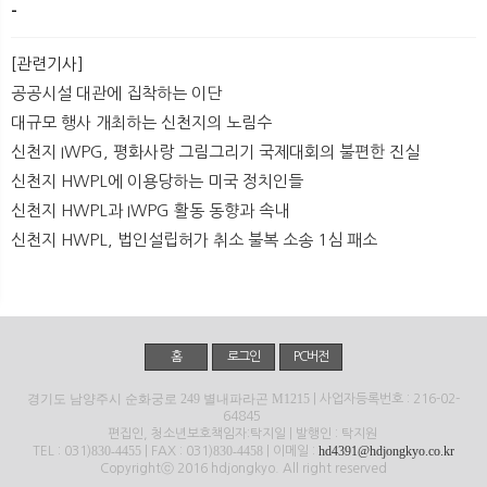
-​
[관련기사]
공공시설 대관에 집착하는 이단
대규모 행사 개최하는 신천지의 노림수
신천지 IWPG, 평화사랑 그림그리기 국제대회의 불편한 진실
신천지 HWPL에 이용당하는 미국 정치인들
신천지 HWPL과 IWPG 활동 동향과 속내
신천지 HWPL, 법인설립허가 취소 불복 소송 1심 패소
홈
로그인
PC버전
경기도 남양주시 순화궁로 249 별내파라곤 M1215
| 사업자등록번호 : 216-02-
64845
편집인, 청소년보호책임자:탁지일 | 발행인 : 탁지원
830-4455
830-4458
hd4391@hdjongkyo.co.kr
TEL : 031)
| FAX : 031)
| 이메일 :
Copyrightⓒ 2016 hdjongkyo. All right reserved