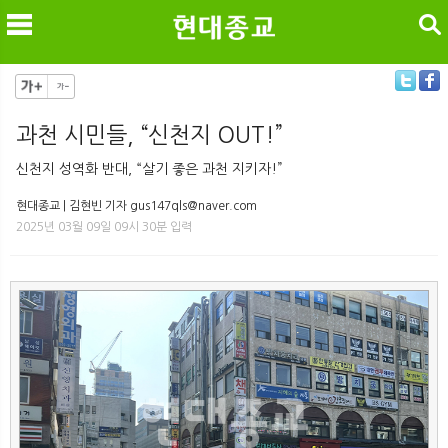
검색
과천 시민들, “신천지 OUT!”
메
검
신천지 성역화 반대, “살기 좋은 과천 지키자!”
현대종교 | 김현빈 기자 gus147qls@naver.com
2025년 03월 09일 09시 30분 입력