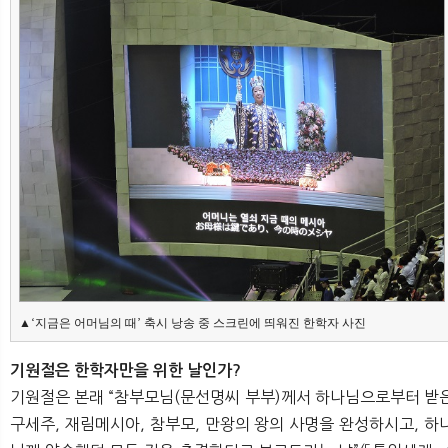
▲‘지금은 어머님의 때’ 축시 낭송 중 스크린에 띄워진 한학자 사진
기원절은 한학자만을 위한 날인가?
기원절은 본래 “참부모님(문선명씨 부부)께서 하나님으로부터 받
구세주, 재림메시아, 참부모, 만왕의 왕의 사명을 완성하시고, 하