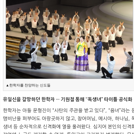
▲한학자를 찬양하는 신도들
유일신을 갈망하던 한학자 ··· 기원절 통해 “독생녀” 타이틀 공식화
한학자는 아들 문형진이 “사탄의 주관을 받고 있다”, “음녀”라는 
맹비난을 퍼부어도 아랑곳하지 않고, 참어머님, 메시아, 하나님, 
생녀 등 순차적으로 신격화에 열을 올려왔다. 심지어 본인의 신격