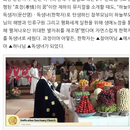
행된 “효정(孝情)의 꿈”이란 제하의 뮤지컬을 소개할 때도, “하늘
독생자(문선명) · 독생녀(한학자)로 탄생하신 참부모님이 하늘부
님의 해방과 인류구원 그리고 평화세계 실현을 위해 생애노정을 
해 펼쳐나오신 위대한 발자취를 재조명”했다며 자연스럽게 한학
를 독생녀로 세웠다. 과정이야 어떻든, 한학자는 ▲참어머님 ▲메
아 ▲하나님 ▲독생녀가 되었다.