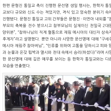
한편 문형진 통일교 측이 진행한 문선명 생일 행사는, 한학자 통
교보다 규모와 신도 수는 적었지만, 격식 있고 엄숙한 분위기 속
진행됐다. 문형진 통일교 고위 간부들은 문형진 · 이연아 내외를 “
부모의 축복을 전수 받으시고 참부모님의 실체이신 천일국 2대
양위분”, “참하나님의 직계 혈통으로 재림 메시아의 대신자 상속
후계자”라고 설명했다. 뿐만 아니라 사망한 문선명에 대해 “구세
메시아 재림주 참아버님”, “인류를 위하여 고통을 당하시고 피와 
과 눈물과 온갖 핍박과 멸시와 천대 속에서 승리(하셨다)”라며 사
한 문선명에 대해 깊은 예우를 보이는 등 한학자 통일교와는 다
모습을 연출했다.