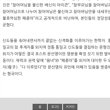
진은 “참어머님을 불신한 배신의 아이콘”, “참부모님을 참아버님
참어머님으로 나누어 참어머님은 불신하고 참아버님만을 내세우
불효막심한 패륜아”라고 공개적으로 비난하며, 본인들의 정당성
굳혔다.
신도들을 솎아내면서까지 끝없는 신격화를 이루어가는 한학자. 
일교의 참 후계자를 외치며 정통 통일교 신도들을 결집하는 문형진
취지가 어떻든 결국 포스트 문선명이란 명분을 확정 짓기 위한 발
둥이다. 재력과 권력 앞에 “음녀”와 “패륜아”를 외치며 대치한 두 
자(母子). “다 이루었다”란 문선명의 유언에 어폐가 있음을 방증
는 형국이다.
홈
로그인
PC버전