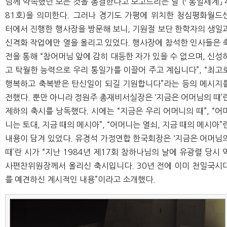
님께 약속했던 모든 것을 총결한다고 보고드리는 날”(「통일세계」 
81호)을 의미한다. 그러나 경기도 가평에 위치한 청심평화월드
터에서 진행한 행사장을 방문해 보니, 기원절 보단 한학자의 생일
신격화 작업에만 열을 올리고 있었다. 행사장에 참석한 인사들은 
전을 통해 “참어머님 앞에 감히 대등한 자가 있을 수 없으며, 신성
고 탁월한 능력으로 우리 통일가를 이끌어 주고 계십니다”, “최고
행복하고 축복받은 탄신일이 되길 기원합니다”라는 등의 메시지
전했다. 뿐만 아니라 정원주 총재비서실장은 ‘지금은 어머님의 때’
제하의 축시를 낭독했다. 시에는 “지금은 우리 어머니의 때”, “어
니는 토대, 지금 때의 메시아”, “어머니는 열쇠, 지금 때의 메시아”
내용이 담겨 있었다. 유경석 가정연합 한국회장은 ‘지금은 어머님
때’란 시가 “지난 1984년 제17회 참하나님의 날에 유광렬 당시 
사편찬위원장께서 올리신 축시입니다. 30년 전에 이미 천일국시
를 예견하신 계시적인 내용”이라고 소개했다.