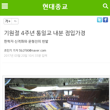
검색
기원절 4주년 통일교 내분 점입가경
메
검
한학자 신격화와 문형진의 반발
조민기 기자 5b2f90@naver.com
2017년 03월 20일 10시 33분 입력