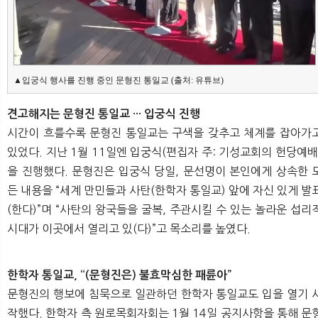
▲입궁식 행사를 진행 중인 문형진 통일교 (출처: 유튜브)
견고해지는 문형진 통일교 ··· 입궁식 진행
시간이 흐를수록 문형진 통일교는 구색을 갖추고 체계를 잡아가
있었다. 지난 1월 11일엔 입궁식(편집자 주: 기성교회의 헌당예배
을 진행했다. 문형진은 입궁식 당일, 문선명이 본인에게 상속한 
든 내용을 “세계 만민들과 사탄(한학자 통일교) 앞에 자신 있게 발
(한다)”며 “사탄의 왕국들을 굴복, 주관시킬 수 있는 놀라운 섭리
시대가 이곳에서 열리고 있(다)”고 목소리를 높였다.
한학자 통일교, “(문형진은) 불효막심한 패륜아”
문형진의 행보에 침묵으로 일관하던 한학자 통일교도 입을 열기 
작했다. 한학자 측 원로목회자회는 1월 14일 공지사항을 통해 문