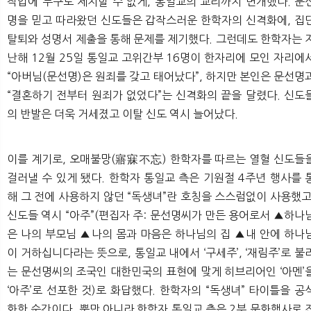
작업에 누구도 제지할 수 없게, 통일교의 교리까지 변개했다. 문
명을 믿고 따라왔던 신도들은 갑작스러운 한학자의 신격화에, 집
탈퇴와 성명서 제출을 통해 문제를 제기했다. 그런데도 한학자는 
난해 12월 25일 통일교 고위간부 16명이 한자리에 모인 자리에
“아버님(문선명)은 원죄를 갖고 태어났다”, 하지만 본인은 문선명
“결혼하기 전부터 원죄가 없었다”는 신격화의 끝을 달렸다. 신도
의 반발은 더욱 거세졌고 이탈 신도 역시 늘어났다.
이를 계기로, 오매불망(寤寐不忘) 한학자를 따르는 열혈 신도들
걸러낼 수 있게 됐다. 한학자 통일교 측은 기원절 4주년 행사를 
해 그 전에 사용하지 않던 “독생녀”란 호칭을 스스럼없이 사용했고
신도들 역시 “아주”(편집자 주: 문선명씨가 만든 용어로서 ▲하나
은 나의 부모님 ▲나의 몸과 마음은 하나님의 집 ▲내 안에 하나
이 거하십니다라는 뜻으로, 통일교 내에서 ‘구세주’, ‘재림주’로 불
는 문선명씨의 조국인 대한민국의 표현에 맞게 히브리어인 ‘아멘’
‘아주’로 선포한 것)로 화답했다. 한학자의 “독생녀” 타이틀을 공
화한 순간이다. 뿐만 아니라 한학자 통일교 측은 2부 문화행사로 