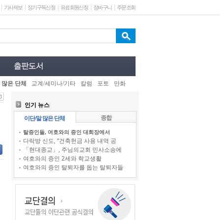
기사제보
정기구독신청
유료회원신청
장바구니
주문조회
 많은 단체
교계/세미나/기타
칼럼
포토
만화
인기 뉴스
종합
이단/말 많은 단체
탈증인들, 여호와의 증인 대회장에서
다락방 신도, “건축헌금 사용 내역 공
「현대종교」, 주님의교회 민사소송에
여호와의 증인 2세와 학교생활
여호와의 증인 탈퇴자를 돕는 탈퇴자들