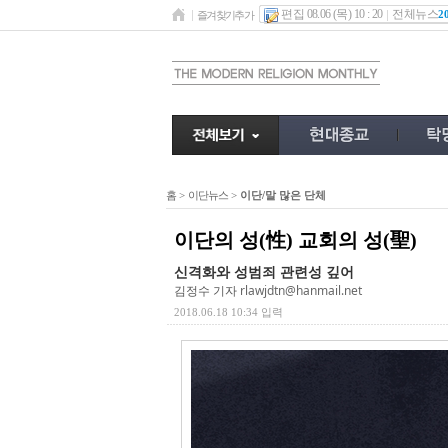
편집 08.06 (목) 10 : 20
전체뉴스
2
즐겨찾기추가
홈
>
이단뉴스
>
이단/말 많은 단체
이단의 성(性) 교회의 성(聖)
신격화와 성범죄 관련성 깊어
김정수 기자
rlawjdtn@hanmail.net
2018.06.18 10:34 입력