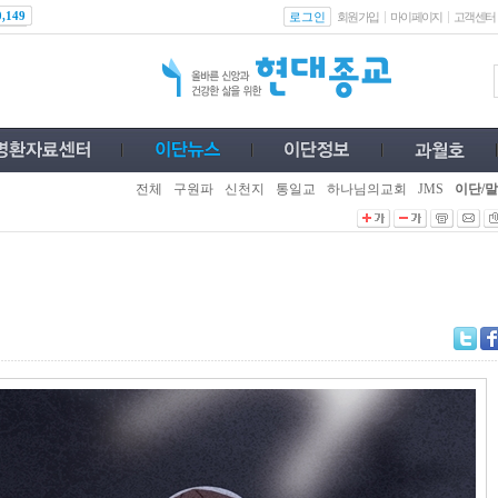
로그인
0,149
회원가입
마이페이지
고객센터
전체
구원파
신천지
통일교
하나님의교회
JMS
이단/말