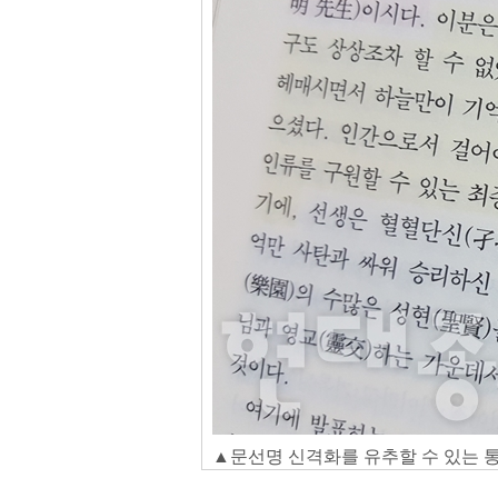
▲문선명 신격화를 유추할 수 있는 