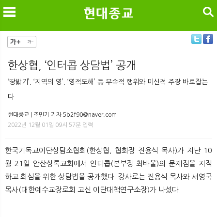
검색
한상협, ‘인터콥 상담법’ 공개
메
검
‘땅밟기’, ‘지역의 영’, ‘영적도해’ 등 무속적 행위와 미신적 주장 바로잡는
다
현대종교 | 조민기 기자 5b2f90@naver.com
2022년 12월 01일 09시 57분 입력
한국기독교이단상담소협회(한상협, 협회장 진용식 목사)가 지난 10
월 21일 안산상록교회에서 인터콥(본부장 최바울)의 문제점을 지적
하고 회심을 위한 상담법을 공개했다. 강사로는 진용식 목사와 서영국
목사(대한예수교장로회 고신 이단대책연구소장)가 나섰다.