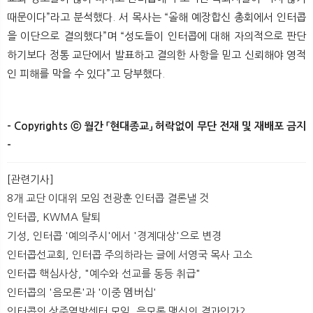
때문이다”라고 분석했다. 서 목사는 “올해 예장합신 총회에서 인터콥
을 이단으로 결의했다”며 “성도들이 인터콥에 대해 자의적으로 판단
하기보다 정통 교단에서 발표하고 결의한 사항을 믿고 신뢰해야 영적
인 피해를 막을 수 있다”고 당부했다.
- Copyrights ⓒ 월간 「현대종교」 허락없이 무단 전재 및 재배포 금지
- ​
[관련기사]
8개 교단 이대위 모임 전광훈 인터콥 결론낼 것
인터콥, KWMA 탈퇴
기성, 인터콥 '예의주시'에서 '경계대상'으로 변경
인터콥선교회, 인터콥 주의하라는 글에 서영국 목사 고소
인터콥 핵심사상, "예수와 선교를 동등 취급"
인터콥의 '음모론'과 '이중 멤버십'
인터콥의 상주열방센터 모임, 음모론 맹신의 결과인가?