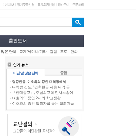
기사제보
정기구독신청
유료회원신청
장바구니
주문조회
 많은 단체
교계/세미나/기타
칼럼
포토
만화
인기 뉴스
종합
이단/말 많은 단체
탈증인들, 여호와의 증인 대회장에서
다락방 신도, “건축헌금 사용 내역 공
「현대종교」, 주님의교회 민사소송에
여호와의 증인 2세와 학교생활
여호와의 증인 탈퇴자를 돕는 탈퇴자들