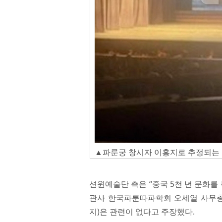
▲파룬궁 창시자 이홍지로 추정되는
션윈예술단 측은 “중국 5천 년 문화를 
관사 한국파룬따파학회 오세열 사무총
지)은 관련이 없다고 주장했다.