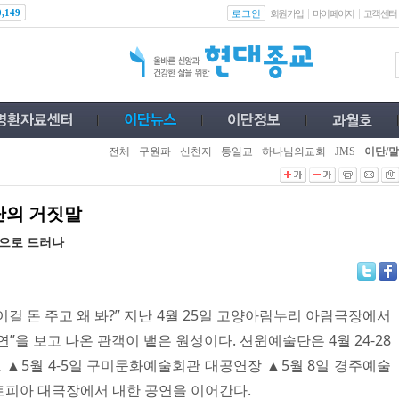
로그인
0,149
회원가입
마이페이지
고객센터
전체
구원파
신천지
통일교
하나님의교회
JMS
이단/말
단의 거짓말
적으로 드러나
 이걸 돈 주고 왜 봐?” 지난 4월 25일 고양아람누리 아람극장에서
공연”을 보고 나온 관객이 뱉은 원성이다. 션윈예술단은 4월 24-28
▲5월 4-5일 구미문화예술회관 대공연장 ▲5월 8일 경주예술
아트피아 대극장에서 내한 공연을 이어간다.