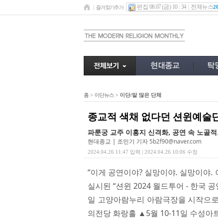
편집 08.07 (금) 10 : 34
전체뉴스
2
즐겨찾기추가
홈
>
이단뉴스
>
이단/말 많은 단체
종교적 색채 없다던 션윈예술
파룬궁 교주 이홍지 신격화, 공연 속 노골
현대종교 | 조민기 기자
5b2f90@naver.com
2024.04.26 11:47 입력 | 2024.04.26 10:06 수정
​“이게 공연이야? 실망이야. 실망이야.
실시된 “션윈 2024 월드투어 - 한국 
일 고양아람누리 아람극장을 시작으로 
의전당 화랑홀 ▲5월 10-11일 수성