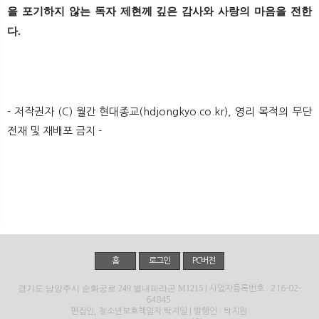
을 포기하지 않는 독자 제현께 깊은 감사와 사랑의 마음을 전한
다.
- 저작권자 (C) 월간 현대종교(hdjongkyo.co.kr), 영리 목적의 무단
전재 및 재배포 금지 -
홈
로그인
PC버전
경기도 남양주시 순화궁로 249 별내파라곤 M1215
| 사업자등록번호 : 216-02-
64845
편집인, 청소년보호책임자:탁지일 | 발행인 : 탁지원