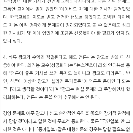
‘다락방’에 대한 기사가 전면에 도배되다시피하고, 다른 기획 면에도
그동안 교계에서 말이 많았던 ‘데이비드 차’에 대한 기사가 담겨있었
다. 한국교회의 지도를 받고 건전한 행보를 하겠다고 고백한 ‘데이비
드 차’는 아직 명확하게 문제들이 정리되었다고 볼 수 없음에도 성급
한 기사화가 몇 차례 있었기에 조금은 신중했어야 할 필요가 있지 않
았나 싶다.
4. 비록 광고가 수익과 직결된다고 해도 언론사는 광고를 받을 때 신
중해야 한다. 최진봉 교수(성공회대)는 「뉴스앤조이」와의 인터뷰를 통
해 “언론이 좋은 기사를 쓰면 독자도 늘어나고 광고도 따라온다. 반
면, 신문에 이상한 광고가 실리면 독자들은 ‘이 언론은 돈이면 다 되는
구나’라고 생각할 것이다”라며 “광고는 현실 문제라고 주장하면서 합
리화하는데, 언론사는 돈을 먼저 추구해서는 안 된다.
경영 문제로 아무 광고나 싣고 순간적인 유익을 쫓으면 장기적 관점에
서 망할 것”이라고 말한 것에 무조건 동의한다. 물론 「국민일보」만 그
러한 것은 아니다. 「동아일보」 같은 대형신문의 경우는 말할 필요도 없