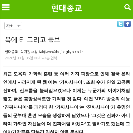
검색
옥에 티 그리고 들보
메
검
현대종교 | 탁지원 소장 takjiwon@hdjongkyo.co.kr
2020년 11월 06일 08시 47분 입력
최근 모욕과 가학적 훈련 등 여러 가지 파장으로 인해 결국 온라
인에서 사라지게 된 웹 예능 ‘가짜사나이’. 조회 수가 연일 고공행
진하며, 신드롬을 불러일으켰으나 이제는 누군가의 이야기처럼
짧고 굵은 흥망성쇠로만 기억될 것 같다. 예전 MBC 방송의 예능
‘진짜사나이’를 패러디 한 ‘가짜사나이’는 ‘진짜사나이’가 유명인
들의 군부대 훈련 모습을 생생하게 담았으나 ‘그것은 진짜가 아니
라며 가짜인 자신들이 더 진짜처럼 하겠다’고 말하기도 했는데 그
이야기만큼은 당분간 잊히지 않을 듯싶다.