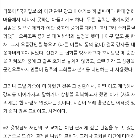
더불어 「국민일보」의 이단 관련 광고 이야기를 꺼낼 때마다 한데 얽혀
마음에서 떠나지 못하는 아픔이기도 하다. 무튼 집회는 중지되었고,
담임은 방으로 데려가 이단 광고의 증거를 대라며 고래고래 소리를질
러댔다. 요목조목 증거를 대며 반박과 설명을 했더니 아무 말도 못 한
채, 그저 으름장만을 놓으며 (다른 이들의 동의 없이) 결국 강사를 내
쫓아버리고야 말았다. 신천지는 집회를 방해하고자 호시탐탐 매 순간
을 지켜보던 중에 그 같은 호기를 놓치지 않았고, 오랜 기간 그 상황을
문건으로까지 만들어 광주의 교회들과 본지를 비난하는 데 사용했다.
그러나 그날 가슴이 더 아렸던 것은 그 상황에서, 어떤 이도 계속해서
강의를 이어가자고 말하거나 상황을 회복하고자 했던 이가 (사회자
외에는) 한 사람도 없었다는 것이다. 시간이 오래 흘렀건만 여태껏 잊
기 쉽지 않은 교회이고, 사건이다.
#2 충청남도 서산의 모 교회는 이단 문제에 깊은 관심을 두고, 잦은
초청으로 뜨겁게 교제를 나눴던 교회다. 그러나 교회를 이단에 매매하