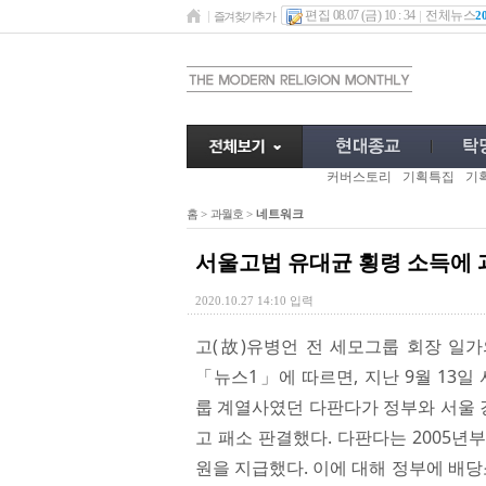
편집 08.07 (금) 10 : 34
전체뉴스
2
즐겨찾기추가
커버스토리
기획특집
기
홈
>
과월호
>
네트워크
서울고법 유대균 횡령 소득에 
2020.10.27 14:10 입력
고(故)유병언 전 세모그룹 회장 일가
「뉴스1」에 따르면, 지난 9월 13일
룹 계열사였던 다판다가 정부와 서울 
고 패소 판결했다. 다판다는 2005년
원을 지급했다. 이에 대해 정부에 배당소