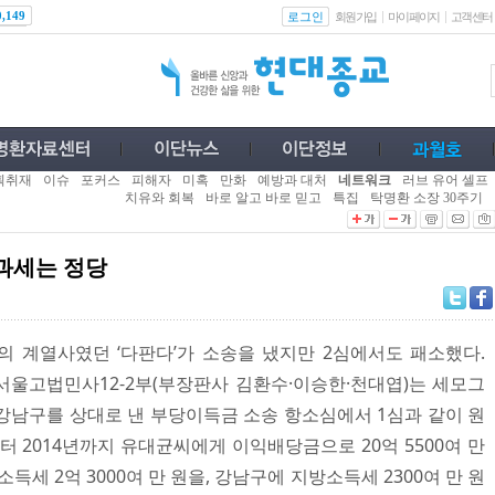
로그인
0,149
회원가입
마이페이지
고객센터
획취재
이슈
포커스
피해자
미혹
만화
예방과 대처
네트워크
러브 유어 셀프
치유와 회복
바로 알고 바로 믿고
특집
탁명환 소장 30주기
과세는 정당
의 계열사였던 ‘다판다’가 소송을 냈지만 2심에서도 패소했다.
 서울고법민사12-2부(부장판사 김환수·이승한·천대엽)는 세모그
강남구를 상대로 낸 부당이득금 소송 항소심에서 1심과 같이 원
부터 2014년까지 유대균씨에게 이익배당금으로 20억 5500여 만
득세 2억 3000여 만 원을, 강남구에 지방소득세 2300여 만 원