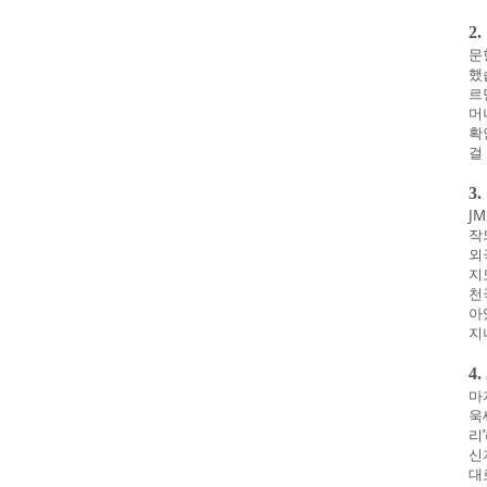
2
문
했
르
머
확
걸
3
J
작
외
지
천
아
지
4
마
욱
리
신
대