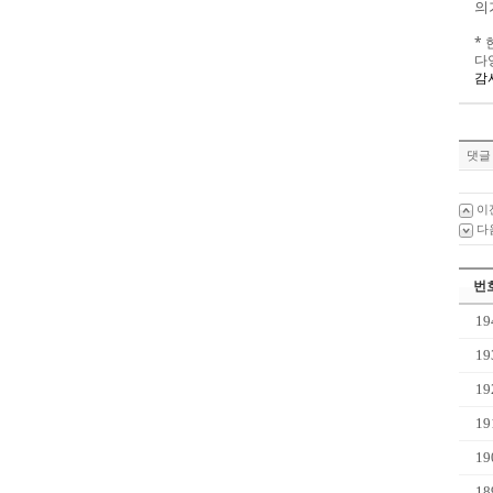
의
*
다
감
댓글 
이
다
번
19
19
19
19
19
18