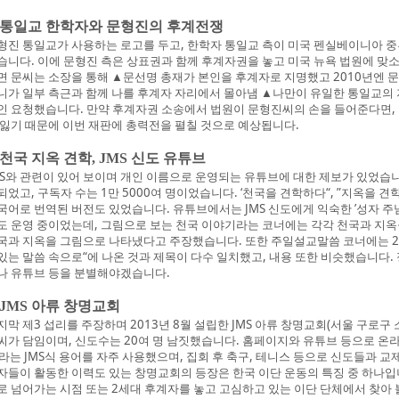
. 통일교 한학자와 문형진의 후계전쟁
형진 통일교가 사용하는 로고를 두고, 한학자 통일교 측이 미국 펜실베이니아 
습니다. 이에 문형진 측은 상표권과 함께 후계자권을 놓고 미국 뉴욕 법원에 
면 문씨는 소장을 통해 ▲문선명 총재가 본인을 후계자로 지명했고 2010년엔 문
니가 일부 측근과 함께 나를 후계자 자리에서 몰아냄 ▲나만이 유일한 통일교의
인 요청했습니다. 만약 후계자권 소송에서 법원이 문형진씨의 손을 들어준다면,
 잃기 때문에 이번 재판에 총력전을 펼칠 것으로 예상됩니다.
. 천국 지옥 견학, JMS 신도 유튜브
MS와 관련이 있어 보이며 개인 이름으로 운영되는 유튜브에 대한 제보가 있었습니
되었고, 구독자 수는 1만 5000여 명이었습니다. ‘천국을 견학하다“, ”지옥을 
국어로 번역된 버전도 있었습니다. 유튜브에서는 JMS 신도에게 익숙한 ’성자 주
도 운영 중이었는데, 그림으로 보는 천국 이야기라는 코너에는 각각 천국과 지옥을
국과 지옥을 그림으로 나타냈다고 주장했습니다. 또한 주일설교말씀 코너에는 250
있는 말씀 속으로“에 나온 것과 제목이 다수 일치했고, 내용 또한 비슷했습니다.
나 유튜브 등을 분별해야겠습니다.
. JMS 아류 창명교회
지막 제3 섭리를 주장하며 2013년 8월 설립한 JMS 아류 창명교회(서울 구로구 
씨가 담임이며, 신도수는 20여 명 남짓했습니다. 홈페이지와 유튜브 등으로 온라
’라는 JMS식 용어를 자주 사용했으며, 집회 후 축구, 테니스 등으로 신도들과 교제
자들이 활동한 이력도 있는 창명교회의 등장은 한국 이단 운동의 특징 중 하나입니
로 넘어가는 시점 또는 2세대 후계자를 놓고 고심하고 있는 이단 단체에서 찾아 볼