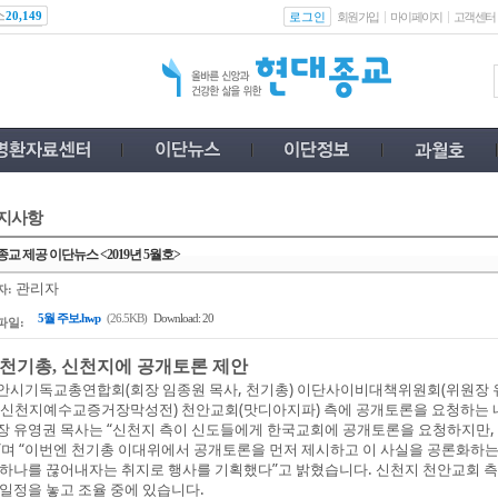
스
로그인
20,149
회원가입
마이페이지
고객센터
지사항
교 제공 이단뉴스 <2019년 5월호>
관리자
자:
5월 주보.hwp
(26.5KB)
Download: 20
파일:
. 천기총, 신천지에 공개토론 제안
안시기독교총연합회(회장 임종원 목사, 천기총) 이단사이비대책위원회(위원장 유영
(신천지예수교증거장막성전) 천안교회(맛디아지파) 측에 공개토론을 요청하는 
장 유영권 목사는 “신천지 측이 신도들에게 한국교회에 공개토론을 요청하지만
”며 “이번엔 천기총 이대위에서 공개토론을 먼저 제시하고 이 사실을 공론화하는
 하나를 끊어내자는 취지로 행사를 기획했다”고 밝혔습니다. 신천지 천안교회 측은
 일정을 놓고 조율 중에 있습니다.