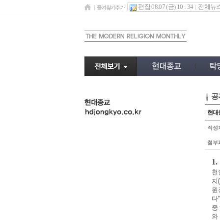
편집 08.07 (금) 10 : 34
전체뉴
즐겨찾기추가
공
undefined
현대종
작성
첨부
1
천
지
원
다
중
와