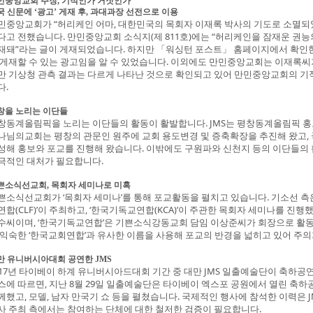
민중앙교회 주장
기적인가 거짓인가
,
국 신문에
광고
게재 후
과대과장 선전으로 이용
‘
’
,
민중앙교회가 “허리케인 어마, 대한민국의 목회자 이재록 박사의 기도로 소멸되
다고 전했습니다. 만민중앙교회 소식지(제 811호)에는 “허리케인을 잠재운 권능의
재돼”라는 글이 게재되었습니다. 하지만 「워싱턴 포스트」 홈페이지에서 확인한
 게재할 수 있는 광고임을 알 수 있었습니다. 이외에도 만민중앙교회는 이재록
만 기상청 관측 결과는 다르게 나타난 것으로 확인되고 있어 만민중앙교회의 기
다.
창을 노리는 이단들
창동계올림픽을 노리는 이단들의 활동이 활발합니다. JMS는 평창동계올림픽 홍
나님의교회는 평창의 관문인 원주에 교회 용도변경 및 증축확장을 추진해 왔고,
성해 홍보와 포교를 진행해 왔습니다. 이밖에도 구원파와 신천지 등의 이단들의
극적인 대처가 필요합니다.
쁜소식선교회
목회자 세미나로 미혹
,
쁜소식선교회가 ‘목회자 세미나’를 통해 포교활동을 펼치고 있습니다. 기소선 측은
연합(CLF)’이 주최하고, ‘한국기독교연합(KCA)’이 주관한 목회자 세미나를 진
수씨이며, ‘한국기독교연합’은 기쁜소식강동교회 담임 이상준씨가 회장으로 활
 익숙한 ‘한국교회연합’과 유사한 이름을 사용해 포교의 반경을 넓히고 있어 주의
만 유니버시아대회 공연한
JMS
017년 타이베이 하계 유니버시아드대회 기간 중 대만 JMS 일출예술단이 축하공연
스에 따르면, 지난 8월 29일 일출예술단은 타이베이 엑스포 공원에서 열린 축하
께했고, 모델, 남자 만국기 쇼 등을 펼쳤습니다. 국제적인 행사에 참석한 이력은 
사 주최 측에서는 참여하는 단체에 대한 철저한 검증이 필요합니다.