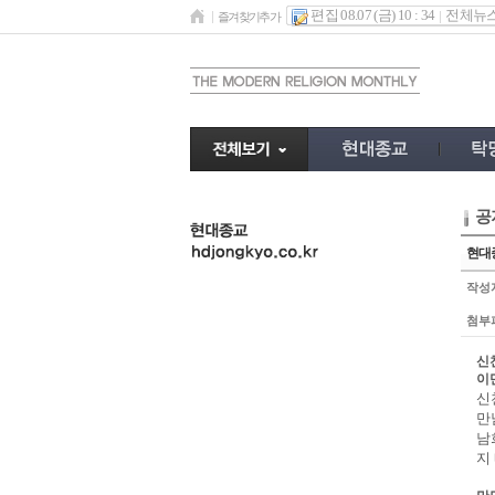
편집 08.07 (금) 10 : 34
전체뉴
즐겨찾기추가
공
undefined
현대종
작성
첨부
신
이
신
만
남
지