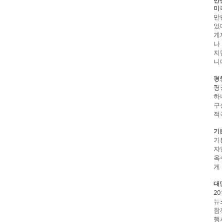
만
미
만
었
게
나
지
니
평
평
하
구
적
기
기
자
옥
게
대
2
뉴
함
행