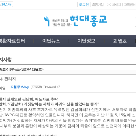
스
로그인
20,149
회원가입
마이페이지
고객센터
지사항
교 이단뉴스 <2017년 12월호>
관리자
자:
12월 주보.hwp
(27.5KB)
Download: 47
파일:
천지 실세였던 김남희
배도자로 추락
,
만희
김남희
거짓말하는 자체가 마귀의 신을 받았다는 증거
, “(
)
”
천지 이만희씨의 사후 후계자로 유력했던 김남희씨가 신천지에서 배도자로 퇴출당
남, IWPG 대표로 활약하던 인물입니다. 하지만 이 교주는 지난 11월 5, 15일에
희씨가) 거짓말하는 자체가 마귀의 신을 받았다는 증거”라며 김씨의 배도를 언급
 내부의 분열과 혼란이 예상되는 가운데 김씨의 퇴출이 앞으로 신천지에 어떠한