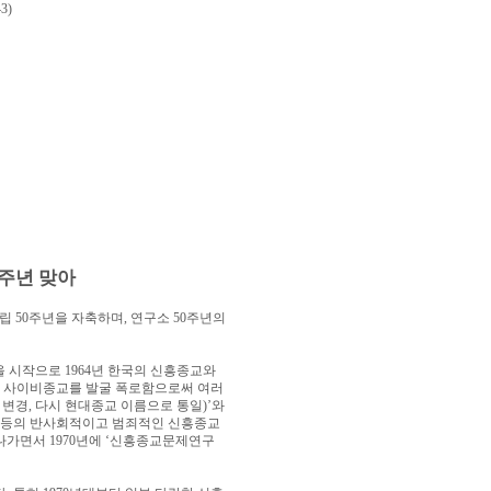
3)
주년 맞아
설립
50
주년을 자축하며
,
연구소
50
주년의
을 시작으로
1964
년 한국의 신흥종교와
 사이비종교를 발굴 폭로함으로써 여러
 변경
,
다시 현대종교 이름으로 통일
)’
와
등의 반사회적이고 범죄적인 신흥종교
 나가면서
1970
년에
‘
신흥종교문제연구