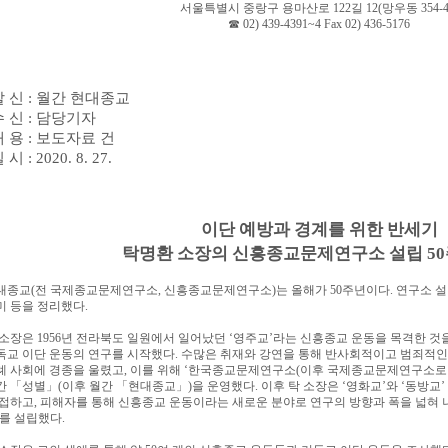
서울특별시 중랑구 용마산로
122
길
12(
망우동
354-4
☎
02) 439-4391~4 Fax 02) 436-5176
발 신
:
월간 현대종교
수 신
:
담당기자
내 용
:
보도자료 건
일 시
: 2020. 8. 27.
이단 예방과 경계를 위한 반세기
탁명환 소장의 신흥종교문제연구소 설립
50
대종교
(
전 국제종교문제연구소
,
신흥종교문제연구소
)
는 올해가
50
주년이다
.
연구소 
미 등을 정리했다
.
 소장은
1956
년 전라북도 일원에서 일어났던
‘
영주교
’
라는 신흥종교 운동을 목격한 것
독교 이단 운동의 연구를 시작했다
.
수많은 취재와 강연을 통해 반사회적이고 범죄적인
례 사회에 경종을 울렸고
,
이를 위해
‘
한국종교문제연구소
(
이후 국제종교문제연구소로
간
「
성별
」
(
이후 월간
「
현대종교
」
)
을 운영했다
.
이후 탁 소장은
‘
영화교
’
와
‘
동방교
’
 접하고
,
피해자를 통해 신흥종교 운동이라는 새로운 분야로 연구의 방향과 폭을 넓혀
를 설립했다
.