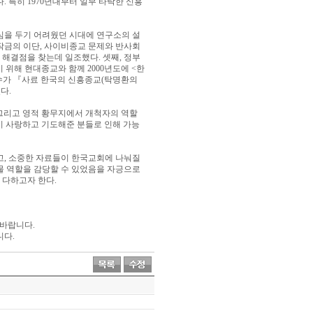
다
.
특히
1970
년대부터 일부 타락한 신흥
심을 두기 어려웠던 시대에 연구소의 설
작금의 이단
,
사이비종교 문제와 반사회
 해결점을 찾는데 일조했다
.
셋째
,
정부
기 위해 현대종교와 함께
2000
년도에
<
한
수가
『
사료 한국의 신흥종교
(
탁명환의
렀다
.
그리고 영적 황무지에서 개척자의 역할
 사랑하고 기도해준 분들로 인해 가능
고
,
소중한 자료들이 한국교회에 나눠질
물 역할을 감당할 수 있었음을 자긍으로
 다하고자 한다
.
 바랍니다
.
니다
.