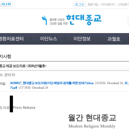
스
로그인
20,149
회원가입
마이페이지
고객센터
지사항
교 제공 보도자료 <2020년 9월호>
관리자
자:
,
20200827_현대종교 보도자료(이단 예방과 경계를 위한 반세기).hwp
(58.0KB)
Download: 24
20
파일:
기.pdf
(537.0KB)
Download: 24
도자료
Press Release
월간 현대종교
Modern Religion Monthly