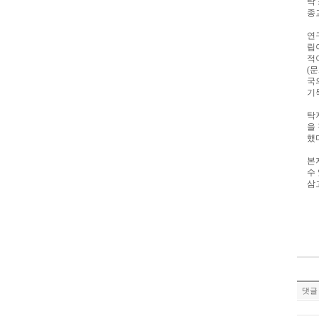
탁
종
연
립
적
(
문
국
기
탁
을
했
본
수
삼
댓글 