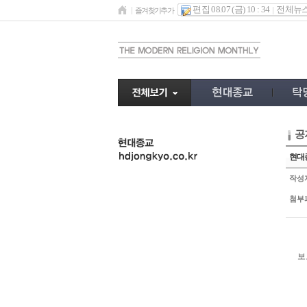
편집 08.07 (금) 10 : 34
전체뉴
즐겨찾기추가
공
undefined
현대종
작성
첨부
보