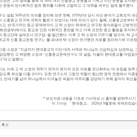
 소장은 그의 생애를 통해 약
50
여 개의 신흥종교 운동들과 기독교 이단 운동을 조사했
교 운동의 반사회적인 범죄 행위를 사회에 고발하고 그 대책을 세우는 일에 몰두했다
.
구소 설립
50
주년의 의의를 정리해 보면 첫째
, 1970
년대 당시 이단 분야가 교회조차 과
이 신흥종교 연구에 개척의 활로가 되었다는 데에 의의가 있다
.
둘째
,
신흥종교로부터 
이고
,
반국가적인 종교 문제에까지 고 탁 소장이 취재하고 연구한 원자료들이 근본적인
화관광부
)
에서도 종교로 인한 사회적인 혼란을 막고 더욱 건전한 종교 활동을 유지하
의 종교단체 실태조사 연구집
>
을 발간했다
.
이후 고 탁 소장의
15
주기를 맞으며
,
탁 교
독교계 신흥 종교운동 연구
)
』
를 펴내며 탁 소장이 연구했던 자료를 정리하기에 이르
지원 소장은
“
지금까지 현대종교의 이단 대처 사역은 하나님의 간섭하심과 상관하심
,
 감당했던 고 탁명환 소장과
‘
신흥종교문제연구소
’
의 설립
,
아울러 현대종교를 아낌없이
다
”
라고 말했다
.
지는 이제 고 탁 소장의
30
주기 전까지 본지의 모든 자료를 전산화하는 데 초점을 맞추
 있도록 최선을 다할 것이다
.
또한 연구소의 그동안 역할이 험난한 영적 전쟁에서 마중
고
,
반세기를 넘어 하나님께서 이겨놓은 싸움의 마무리를 감당하기 위해 끝까지 최선을
*
보도자료 내용을 기초로 기사작성 시 출처를 밝혀주시기
이 기사는
「
현대종교
」
2020
년
9
월호에 게재되었습
0
:
건