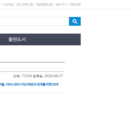
기사제보
정기구독신청
유료회원신청
장바구니
주문조회
75320
2020-08-27
조회:
등록일:
_9월_커버스토리 이단 예방과 경계를 위한 반세