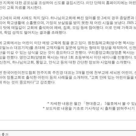
한 지옥에 대한 공포심을 조성하여 신도를 결집시킨다
.
이단 단체의 홈페이지에는 어린
린이 교육 자료를 게시한다
.
단
2
세의 피해 사례도 적지 않다
.
하나님의교회에 빠진 엄마를 둔
2
세의 경우 종말론과
되어 학교생활에 소홀했으며
,
가정의 보살핌을 받지 못한 채 어린 시절을 보냈다
. JMS 
리 탓에 매일같이 교회에 출석하여 예배
,
집회
,
모임 등에 참여했다
.
이로 인해 가족과 
며
,
학업 성적도 떨어지는 결과를 초래했다
.
에 교회에서는 어린이 이단 예방 교육에 힘을 쏟고 있다
.
원천침례교회
(
방수현 목사
)
는
포털뉴스 대표기자
)
를 초대해 교역자들의 질문에 답하는 형태의 영상을 제작하여
,
신천
단을 이길 수 있는 상식을 갖는 것이 중요하다고 전했다
.
구리중앙교회
(
장영훈 목사
)
는
침을 전했다
.
영안교회
(
양병희 목사
)
는 매년
1
회 초등부에서 이단 세미나를 진행한다
.
 신천지
,
하나님의교회
,
통일교
,
안식교 등의 대한 간단한 정보와 사업체를 소개했다
.
편 한국어린이전도협회 전주지회 주진경 대표는
3
개월 만에 천부교에 세뇌된 어린이
,
하여 정통교회로 출석한 어린이 등의 사례들을 소개하며
, “
교회 안에 있는 어린이들을
게 하는 것이 중요하다
”
고 강조했다
.
*
자세한 내용은 월간
「
현대종교
」
5
월호에서 볼 수 
*
보도자료 내용을 기초로 기사작성 시 출처를 밝혀주시기
0
:
건