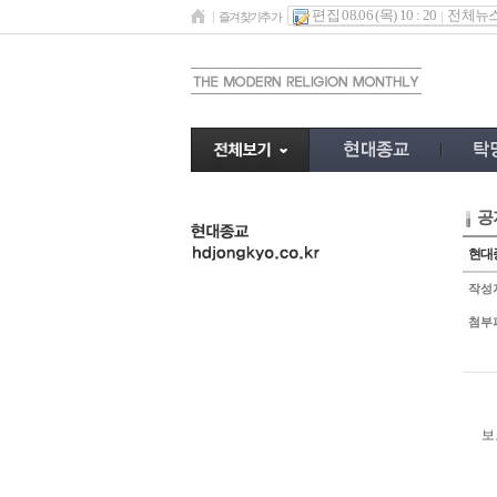
편집 08.06 (목) 10 : 20
전체뉴
즐겨찾기추가
공
undefined
현대종
작성
첨부
보