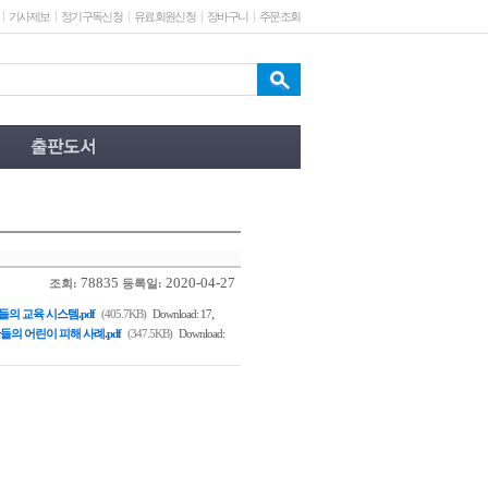
기사제보
정기구독신청
유료회원신청
장바구니
주문조회
78835
2020-04-27
조회:
등록일:
,
들의 교육 시스템.pdf
(405.7KB)
Download: 17
들의 어린이 피해 사례.pdf
(347.5KB)
Download: