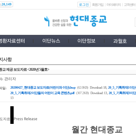
스
로그인
20,149
회원가입
마이페이지
고객센터
지사항
교 제공 보도자료 <2020년 5월호>
관리자
자:
,
20200427_현대종교 보도자료(어린이와 이단).hwp
(62.0KB)
Download: 18
20_5_기획취재1이단
파일:
,
20_5_기획취재2이단들의 어린이 교육 콘텐츠.pdf
(307.2KB)
Download: 13
20_5_기획취재3이단
13
도자료
Press Release
월간 현대종교