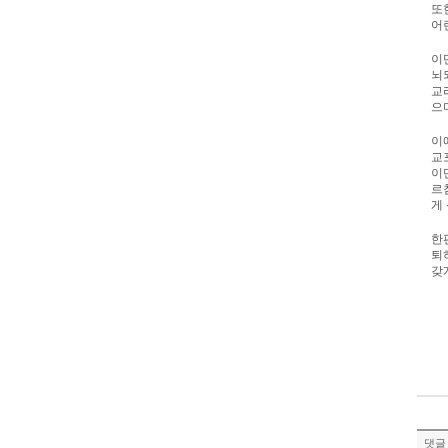
또
어
이
뇌
교
으
이
교
이
르
게
한
퇴
갖
댓글 