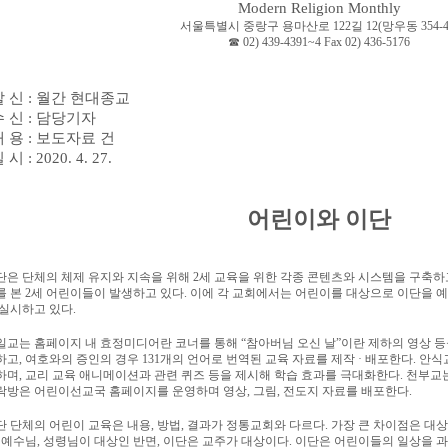
Modern Religion Monthly
서울특별시 중랑구 용마산로
122
길
12(
망우동
354-4
☎
02) 439-4391~4 Fax 02) 436-5176
발 신
:
월간 현대종교
수 신
:
담당기자
내 용
:
보도자료 건
일 시
: 2020. 4. 27.
어린이와 이단
단은 단체의 체제 유지와 지속을 위해
2
세 교육을 위한 각종 콘텐츠와 시스템을 구축하
를 본
2
세 어린이들이 발생하고 있다
.
이에 각 교회에서는 어린이를 대상으로 이단을 
 실시하고 있다
.
일교는 홈페이지 내 효정미디어란 코너를 통해
“
참아버님 오신 날
”
이란 제하의 영상 
하고
,
여호와의 증인의 경우
131
개의 언어로 번역된 교육 자료를 제작
·
배포한다
.
안식
하며
,
교리 교육 애니메이션과 관련 퀴즈 등을 제시해 학습 효과를 극대화한다
.
천부교는
락방은 어린이선교국 홈페이지를 운영하며 영상
,
그림
,
전도지 자료를 배포한다
.
단 단체의 어린이 교육은 내용
,
방법
,
결과가 정통교회와 다르다
.
가장 큰 차이점은 대
,
예수님
,
성령님이 대상인 반면
,
이단은 교주가 대상이다
.
이단은 어린이들의 일상을 과